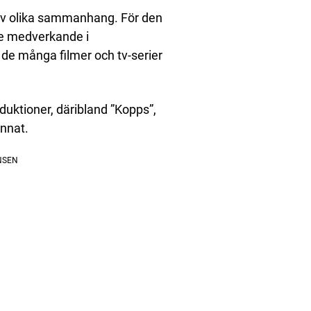
r av olika sammanhang. För den
de medverkande i
de många filmer och tv-serier
duktioner, däribland ”Kopps”,
annat.