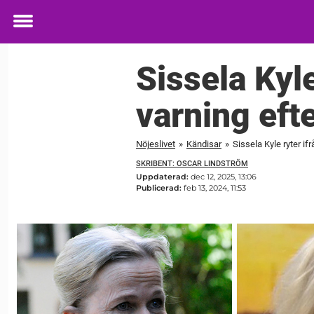
Toggle
menu
Sissela Kyle
varning eft
Nöjeslivet
»
Kändisar
»
Sissela Kyle ryter if
SKRIBENT: OSCAR LINDSTRÖM
Uppdaterad:
dec 12, 2025, 13:06
Publicerad:
feb 13, 2024, 11:53