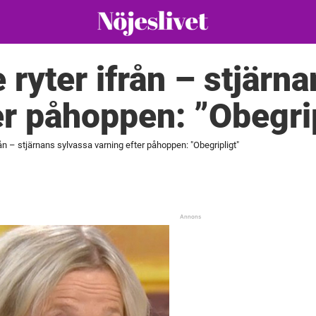
 ryter ifrån – stjärn
er påhoppen: ”Obegri
rån – stjärnans sylvassa varning efter påhoppen: "Obegripligt"