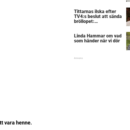
föräldrar
Tittarnas ilska efter
TV4:s beslut att sända
bröllopet:
”Obegripligt”
Linda Hammar om vad
som händer när vi dör
att vara henne.