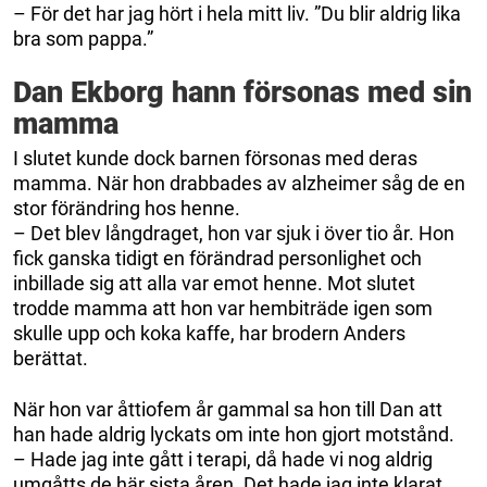
– För det har jag hört i hela mitt liv. ”Du blir aldrig lika
bra som pappa.”
Dan Ekborg hann försonas med sin
mamma
I slutet kunde dock barnen försonas med deras
mamma. När hon drabbades av alzheimer såg de en
stor förändring hos henne.
– Det blev långdraget, hon var sjuk i över tio år. Hon
fick ganska tidigt en förändrad personlighet och
inbillade sig att alla var emot henne. Mot slutet
trodde mamma att hon var hembiträde igen som
skulle upp och koka kaffe, har brodern Anders
berättat.
När hon var åttiofem år gammal sa hon till Dan att
han hade aldrig lyckats om inte hon gjort motstånd.
– Hade jag inte gått i terapi, då hade vi nog aldrig
umgåtts de här sista åren. Det hade jag inte klarat,