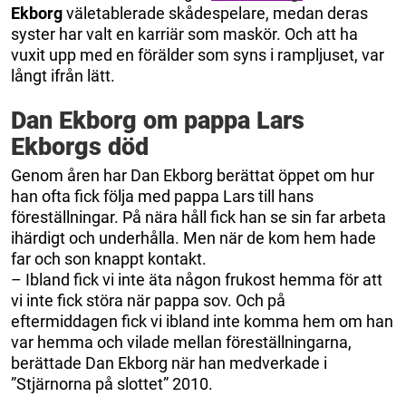
Ekborg
väletablerade skådespelare, medan deras
syster har valt en karriär som maskör. Och att ha
vuxit upp med en förälder som syns i rampljuset, var
långt ifrån lätt.
Dan Ekborg om pappa Lars
Ekborgs död
Genom åren har Dan Ekborg berättat öppet om hur
han ofta fick följa med pappa Lars till hans
föreställningar. På nära håll fick han se sin far arbeta
ihärdigt och underhålla. Men när de kom hem hade
far och son knappt kontakt.
– Ibland fick vi inte äta någon frukost hemma för att
vi inte fick störa när pappa sov. Och på
eftermiddagen fick vi ibland inte komma hem om han
var hemma och vilade mellan föreställningarna,
berättade Dan Ekborg när han medverkade i
”Stjärnorna på slottet” 2010.