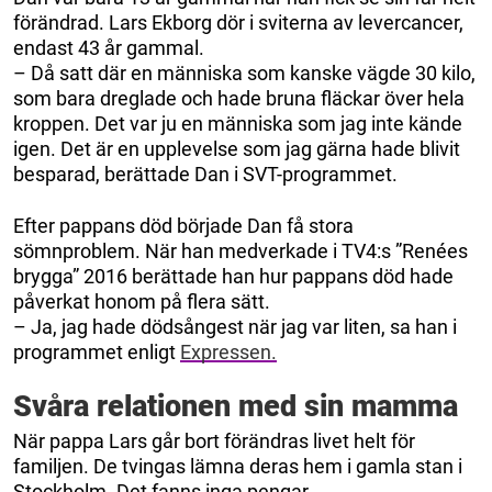
förändrad. Lars Ekborg dör i sviterna av levercancer,
endast 43 år gammal.
– Då satt där en människa som kanske vägde 30 kilo,
som bara dreglade och hade bruna fläckar över hela
kroppen. Det var ju en människa som jag inte kände
igen. Det är en upplevelse som jag gärna hade blivit
besparad, berättade Dan i SVT-programmet.
Efter pappans död började Dan få stora
sömnproblem. När han medverkade i TV4:s ”Renées
brygga” 2016 berättade han hur pappans död hade
påverkat honom på flera sätt.
– Ja, jag hade dödsångest när jag var liten, sa han i
programmet enligt
Expressen.
Svåra relationen med sin mamma
När pappa Lars går bort förändras livet helt för
familjen. De tvingas lämna deras hem i gamla stan i
Stockholm. Det fanns inga pengar.