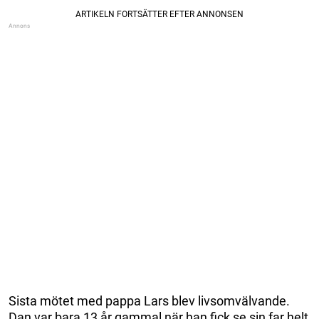
Sista mötet med pappa Lars blev livsomvälvande.
Dan var bara 13 år gammal när han fick se sin far helt