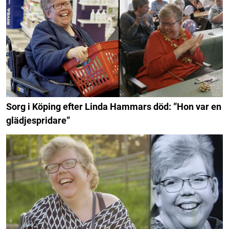
Sorg i Köping efter Linda Hammars död: ”Hon var en
glädjespridare”