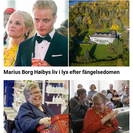
Marius Borg Høibys liv i lyx efter fängelsedomen