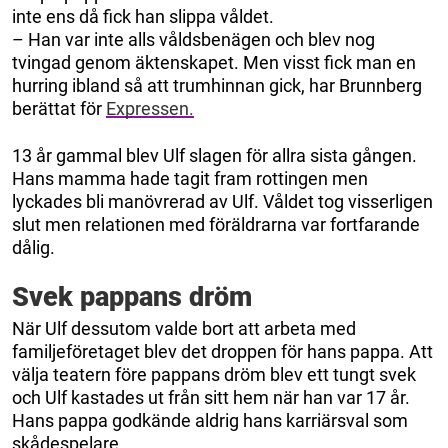
inte ens då fick han slippa våldet.
– Han var inte alls våldsbenägen och blev nog
tvingad genom äktenskapet. Men visst fick man en
hurring ibland så att trumhinnan gick, har Brunnberg
berättat för
Expressen.
13 år gammal blev Ulf slagen för allra sista gången.
Hans mamma hade tagit fram rottingen men
lyckades bli manövrerad av Ulf. Våldet tog visserligen
slut men relationen med föräldrarna var fortfarande
dålig.
Svek pappans dröm
När Ulf dessutom valde bort att arbeta med
familjeföretaget blev det droppen för hans pappa. Att
välja teatern före pappans dröm blev ett tungt svek
och Ulf kastades ut från sitt hem när han var 17 år.
Hans pappa godkände aldrig hans karriärsval som
skådespelare.