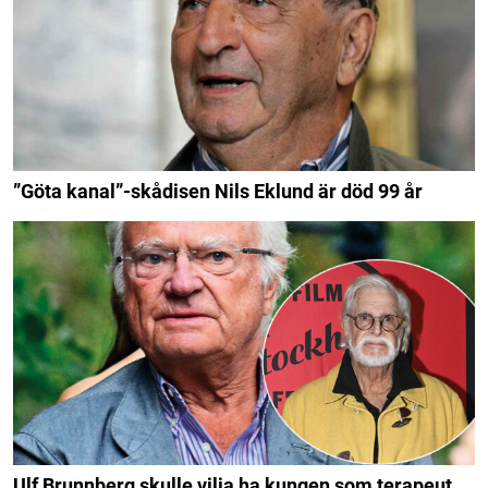
”Göta kanal”-skådisen Nils Eklund är död 99 år
Ulf Brunnberg skulle vilja ha kungen som terapeut