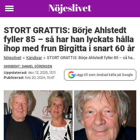
Toggle
menu
STORT GRATTIS: Börje Ahlstedt
fyller 85 – så har han lyckats hålla
ihop med frun Birgitta i snart 60 år
Nöjeslivet
»
Kändisar
»
STORT GRATTIS: Börje Ahlstedt fyller 85 – så har han lyckats hålla ihop med frun Birgitta i snart 60 år
SKRIBENT: DANIEL SÖRENSEN
Uppdaterad:
dec 12, 2025, 13:11
Lägg till som önskad källa på Google
Publicerad:
feb 20, 2024, 15:47