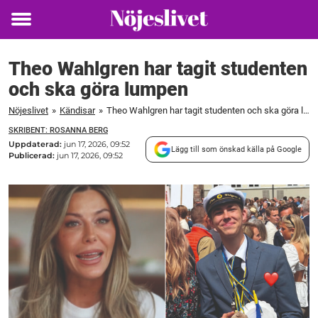
Toggle
menu
Theo Wahlgren har tagit studenten
och ska göra lumpen
Nöjeslivet
»
Kändisar
»
Theo Wahlgren har tagit studenten och ska göra lumpen
SKRIBENT: ROSANNA BERG
Uppdaterad:
jun 17, 2026, 09:52
Lägg till som önskad källa på Google
Publicerad:
jun 17, 2026, 09:52