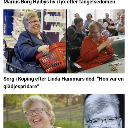
Marius Borg Høibys liv i lyx efter fängelsedomen
Sorg i Köping efter Linda Hammars död: ”Hon var en
glädjespridare”