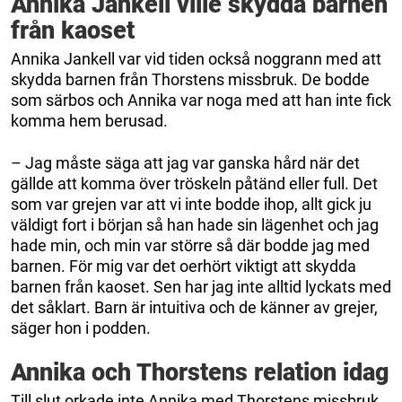
Annika Jankell ville skydda barnen
från kaoset
Annika Jankell var vid tiden också noggrann med att
skydda barnen från Thorstens missbruk. De bodde
som särbos och Annika var noga med att han inte fick
komma hem berusad.
– Jag måste säga att jag var ganska hård när det
gällde att komma över tröskeln påtänd eller full. Det
som var grejen var att vi inte bodde ihop, allt gick ju
väldigt fort i början så han hade sin lägenhet och jag
hade min, och min var större så där bodde jag med
barnen. För mig var det oerhört viktigt att skydda
barnen från kaoset. Sen har jag inte alltid lyckats med
det såklart. Barn är intuitiva och de känner av grejer,
säger hon i podden.
Annika och Thorstens relation idag
Till slut orkade inte Annika med Thorstens missbruk