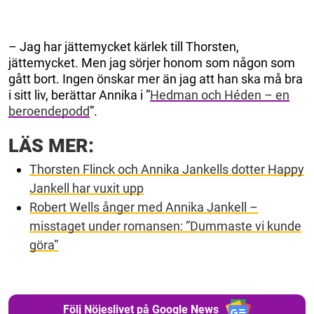
– Jag har jättemycket kärlek till Thorsten,
jättemycket. Men jag sörjer honom som någon som
gått bort. Ingen önskar mer än jag att han ska må bra
i sitt liv, berättar Annika i ”
Hedman och Héden – en
beroendepodd
”.
LÄS MER:
Thorsten Flinck och Annika Jankells dotter Happy
Jankell har vuxit upp
Robert Wells ånger med Annika Jankell –
misstaget under romansen: ”Dummaste vi kunde
göra”
Följ Nöjeslivet på Google News