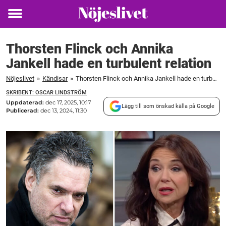
Toggle
menu
Thorsten Flinck och Annika
Jankell hade en turbulent relation
Nöjeslivet
»
Kändisar
»
Thorsten Flinck och Annika Jankell hade en turbulent relation
SKRIBENT: OSCAR LINDSTRÖM
Uppdaterad:
dec 17, 2025, 10:17
Lägg till som önskad källa på Google
Publicerad:
dec 13, 2024, 11:30