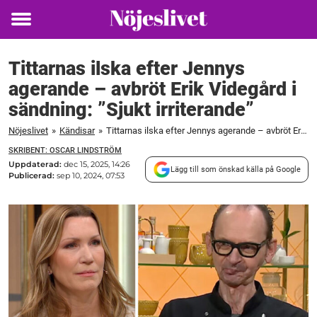
Toggle
menu
Tittarnas ilska efter Jennys
agerande – avbröt Erik Videgård i
sändning: ”Sjukt irriterande”
Nöjeslivet
»
Kändisar
»
Tittarnas ilska efter Jennys agerande – avbröt Erik Videgård i sändning: "Sjukt irriterande"
SKRIBENT: OSCAR LINDSTRÖM
Uppdaterad:
dec 15, 2025, 14:26
Lägg till som önskad källa på Google
Publicerad:
sep 10, 2024, 07:53