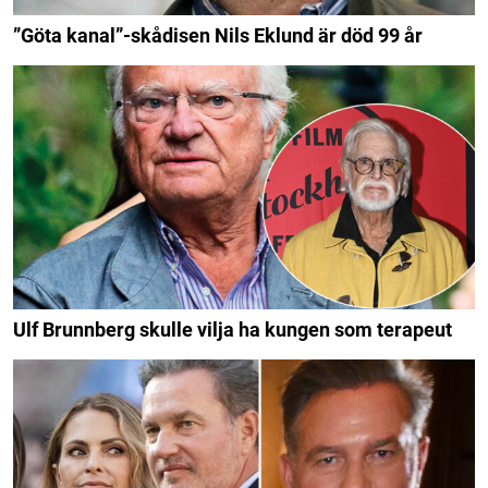
”Göta kanal”-skådisen Nils Eklund är död 99 år
Ulf Brunnberg skulle vilja ha kungen som terapeut