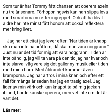
Som tur är har Tommy fått chansen att operera axeln
nu tre år senare. Förhoppningsvis kan han slippa leva
med smärtorna nu efter ingreppet. Och att ha blivit
äldre har inte minst fått honom att också reflektera
mer kring livet.
– Jag har ett citat jag lever efter: ”När tiden är knapp
ska man inte ha bråttom, då ska man vara noggrann.”
Just nu är det tid för mig att vara noggrann. Tiden är
inte oändlig, jag vill ta vara på den tid jag har kvar och
inte slarva iväg vare sig det gäller ny musik eller tiden
med mina barn. Med åldrandet kommer även
krämporna. Jag har artros i mina knän och efter ett
fall för många år sedan har jag en trasig axel. Jag
lider av min värk och kan knappt ta på mig jackan
ibland, borde kanske operera, men vet inte om det är
värt det.
Läs mer: