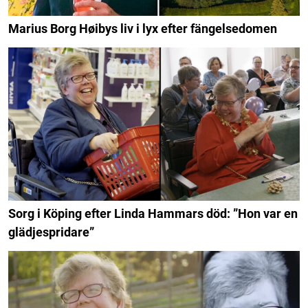
Marius Borg Høibys liv i lyx efter fängelsedomen
Sorg i Köping efter Linda Hammars död: ”Hon var en
glädjespridare”