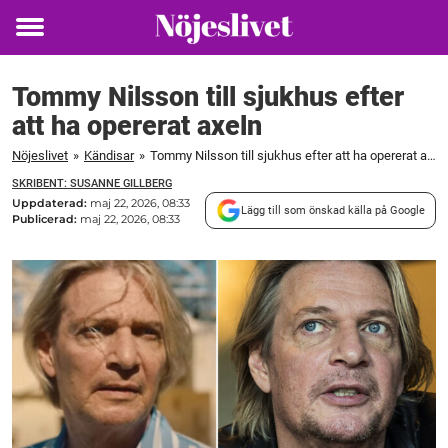
Toggle
menu
Tommy Nilsson till sjukhus efter
att ha opererat axeln
Nöjeslivet
»
Kändisar
»
Tommy Nilsson till sjukhus efter att ha opererat axeln
SKRIBENT: SUSANNE GILLBERG
Uppdaterad:
maj 22, 2026, 08:33
Lägg till som önskad källa på Google
Publicerad:
maj 22, 2026, 08:33