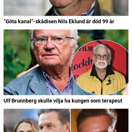
”Göta kanal”-skådisen Nils Eklund är död 99 år
Ulf Brunnberg skulle vilja ha kungen som terapeut