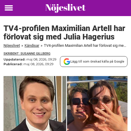
Toggle
menu
TV4-profilen Maximilian Artell har
förlovat sig med Julia Hagerius
Nöjeslivet
»
Kändisar
»
TV4-profilen Maximilian Artell har förlovat sig med Julia Hagerius
SKRIBENT: SUSANNE GILLBERG
Uppdaterad:
maj 08, 2026, 09:29
Lägg till som önskad källa på Google
Publicerad:
maj 08, 2026, 09:29