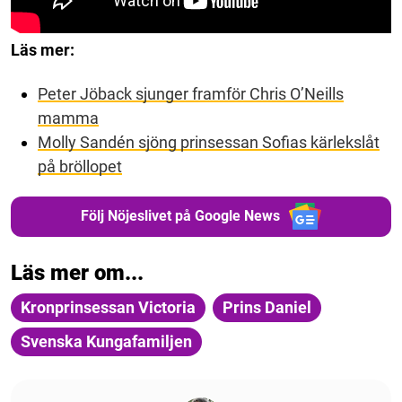
Läs mer:
Peter Jöback sjunger framför Chris O’Neills
mamma
Molly Sandén sjöng prinsessan Sofias kärlekslåt
på bröllopet
Följ Nöjeslivet på Google News
Läs mer om...
Kronprinsessan Victoria
Prins Daniel
Svenska Kungafamiljen