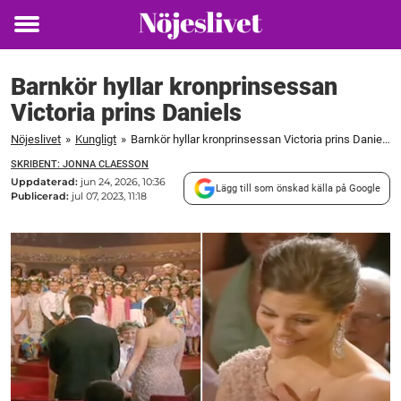
Toggle
menu
Barnkör hyllar kronprinsessan
Victoria prins Daniels
Nöjeslivet
»
Kungligt
»
Barnkör hyllar kronprinsessan Victoria prins Daniels
SKRIBENT: JONNA CLAESSON
Uppdaterad:
jun 24, 2026, 10:36
Lägg till som önskad källa på Google
Publicerad:
jul 07, 2023, 11:18