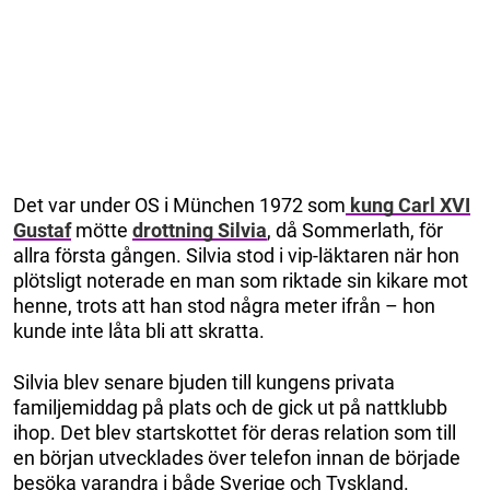
Det var under OS i München 1972 som
kung Carl XVI
Gustaf
mötte
drottning Silvia
, då Sommerlath, för
allra första gången. Silvia stod i vip-läktaren när hon
plötsligt noterade en man som riktade sin kikare mot
henne, trots att han stod några meter ifrån – hon
kunde inte låta bli att skratta.
Silvia blev senare bjuden till kungens privata
familjemiddag på plats och de gick ut på nattklubb
ihop. Det blev startskottet för deras relation som till
en början utvecklades över telefon innan de började
besöka varandra i både Sverige och Tyskland.