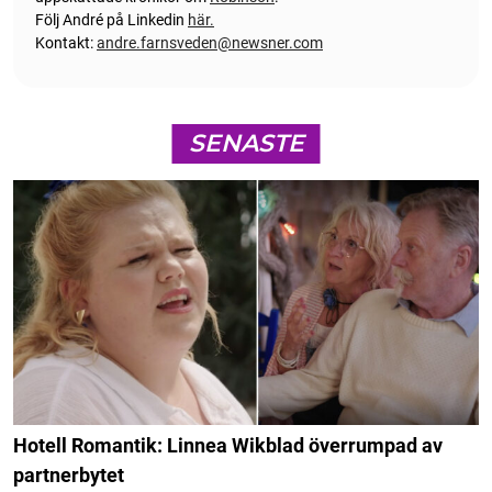
Följ André på Linkedin
här.
Kontakt:
andre.farnsveden@newsner.com
SENASTE
Hotell Romantik: Linnea Wikblad överrumpad av
partnerbytet