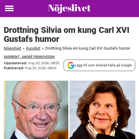
Toggle
menu
Drottning Silvia om kung Carl XVI
Gustafs humor
Nöjeslivet
»
Kungligt
»
Drottning Silvia om kung Carl XVI Gustafs humor
SKRIBENT: ANDRÉ FÄRNSVEDEN
Uppdaterad:
maj 20, 2026, 08:55
Lägg till som önskad källa på Google
Publicerad:
maj 20, 2026, 08:54