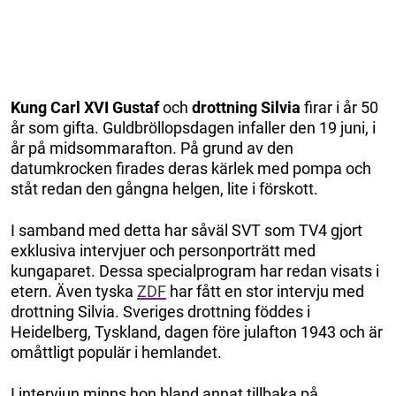
Kung Carl XVI Gustaf
och
drottning Silvia
firar i år 50
år som gifta. Guldbröllopsdagen infaller den 19 juni, i
år på midsommarafton. På grund av den
datumkrocken firades deras kärlek med pompa och
ståt redan den gångna helgen, lite i förskott.
I samband med detta har såväl SVT som TV4 gjort
exklusiva intervjuer och personporträtt med
kungaparet. Dessa specialprogram har redan visats i
etern. Även tyska
ZDF
har fått en stor intervju med
drottning Silvia. Sveriges drottning föddes i
Heidelberg, Tyskland, dagen före julafton 1943 och är
omåttligt populär i hemlandet.
I intervjun minns hon bland annat tillbaka på