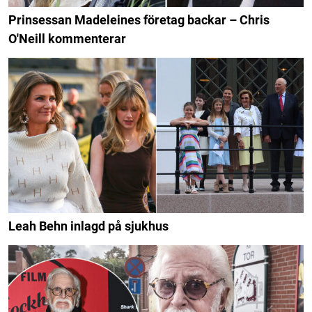
Prinsessan Madeleines företag backar – Chris
O'Neill kommenterar
Leah Behn inlagd på sjukhus