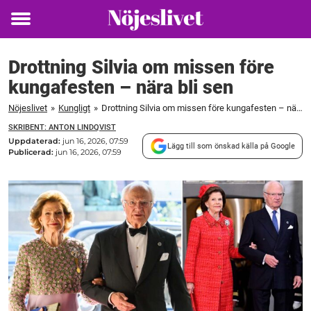
Toggle
menu
Drottning Silvia om missen före
kungafesten – nära bli sen
Nöjeslivet
»
Kungligt
»
Drottning Silvia om missen före kungafesten – nära bli sen
SKRIBENT: ANTON LINDQVIST
Uppdaterad:
jun 16, 2026, 07:59
Lägg till som önskad källa på Google
Publicerad:
jun 16, 2026, 07:59