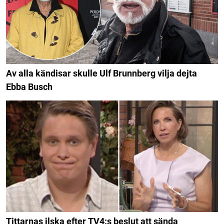
Av alla kändisar skulle Ulf Brunnberg vilja dejta
Ebba Busch
Tittarnas ilska efter TV4:s beslut att sända