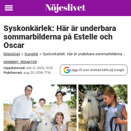
Toggle
menu
Syskonkärlek: Här är underbara
sommarbilderna på Estelle och
Oscar
Nöjeslivet
»
Kungligt
»
Syskonkärlek: Här är underbara sommarbilderna på Estelle och Oscar
SKRIBENT: REDAKTÖR
Uppdaterad:
okt 21, 2025, 13:33
Lägg till som önskad källa på Google
Publicerad:
aug 20, 2018, 17:16