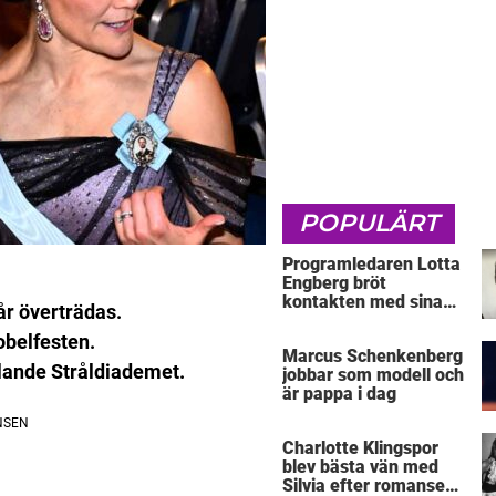
POPULÄRT
Programledaren Lotta
Engberg bröt
kontakten med sina
år överträdas.
föräldrar
belfesten.
Marcus Schenkenberg
ällande Stråldiademet.
jobbar som modell och
är pappa i dag
Charlotte Klingspor
blev bästa vän med
Silvia efter romansen