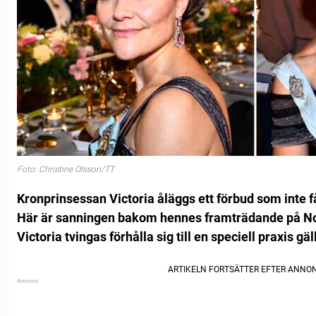
Foto: Christine Olsson/TT
Kronprinsessan Victoria åläggs ett förbud som inte f
Här är sanningen bakom hennes framträdande på No
Victoria tvingas förhålla sig till en speciell praxis g