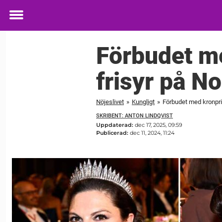
Toggle
menu
Förbudet me
frisyr på N
Nöjeslivet
»
Kungligt
»
Förbudet med kronpri
SKRIBENT: ANTON LINDQVIST
Uppdaterad:
dec 17, 2025, 09:59
Publicerad:
dec 11, 2024, 11:24