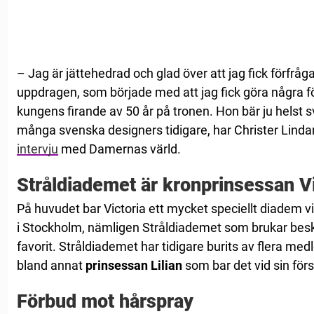
– Jag är jättehedrad och glad över att jag fick förfrå
uppdragen, som började med att jag fick göra några för
kungens firande av 50 år på tronen. Hon bär ju helst 
många svenska designers tidigare, har Christer Lindar
intervju
med Damernas värld.
Stråldiademet är kronprinsessan Vi
På huvudet bar Victoria ett mycket speciellt diadem v
i Stockholm, nämligen Stråldiademet som brukar bes
favorit. Stråldiademet har tidigare burits av flera m
bland annat
prinsessan Lilian
som bar det vid sin för
Förbud mot hårspray