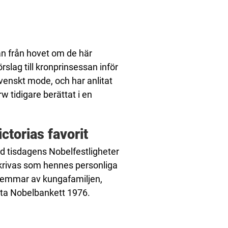
gan från hovet om de här
slag till kronprinsessan inför
svenskt mode, och har anlitat
w tidigare berättat i en
ctorias favorit
id tisdagens Nobelfestligheter
krivas som hennes personliga
edlemmar av kungafamiljen,
sta Nobelbankett 1976.