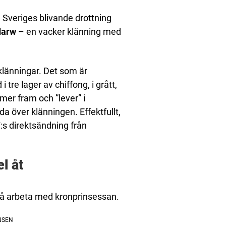
. Sveriges blivande drottning
darw
– en vacker klänning med
 klänningar. Det som är
tre lager av chiffong, i grått,
mer fram och ”lever” i
dda över klänningen. Effektfullt,
:s direktsändning från
l åt
t få arbeta med kronprinsessan.