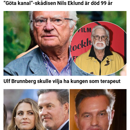
”Göta kanal”-skådisen Nils Eklund är död 99 år
Ulf Brunnberg skulle vilja ha kungen som terapeut