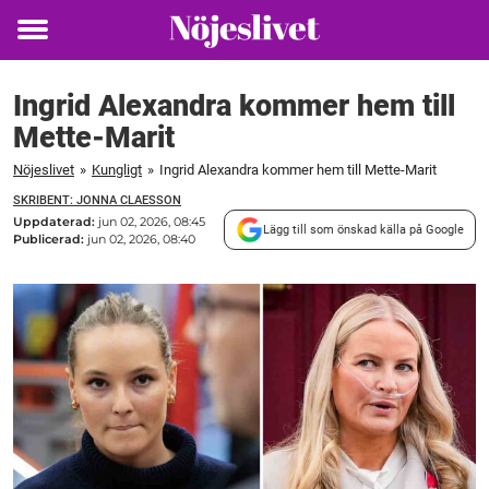
Toggle
menu
Ingrid Alexandra kommer hem till
Mette-Marit
Nöjeslivet
»
Kungligt
»
Ingrid Alexandra kommer hem till Mette-Marit
SKRIBENT: JONNA CLAESSON
Uppdaterad:
jun 02, 2026, 08:45
Lägg till som önskad källa på Google
Publicerad:
jun 02, 2026, 08:40