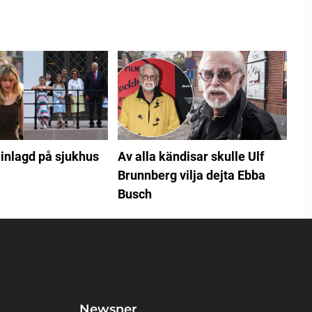
inlagd på sjukhus
Av alla kändisar skulle Ulf
Brunnberg vilja dejta Ebba
Busch
Newsner