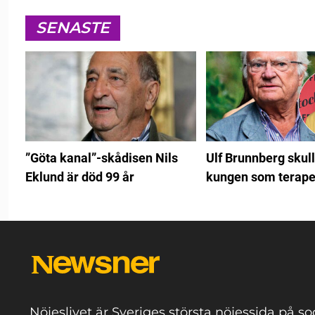
SENASTE
”Göta kanal”-skådisen Nils
Ulf Brunnberg skull
Eklund är död 99 år
kungen som terape
Nöjeslivet är Sveriges största nöjessida på so