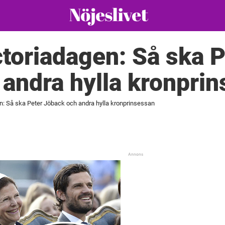
ictoriadagen: Så ska 
andra hylla kronpri
en: Så ska Peter Jöback och andra hylla kronprinsessan