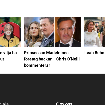
e vilja ha
Prinsessan Madeleines
Leah Behn 
ut
företag backar – Chris O'Neill
kommenterar
ciala
Om oss