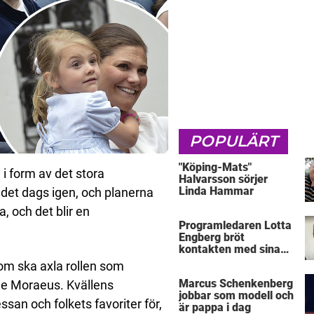
POPULÄRT
"Köping-Mats"
 i form av det stora
Halvarsson sörjer
Linda Hammar
 det dags igen, och planerna
, och det blir en
Programledaren Lotta
Engberg bröt
kontakten med sina
föräldrar
 som ska axla rollen som
Marcus Schenkenberg
lle Moraeus. Kvällens
jobbar som modell och
san och folkets favoriter för,
är pappa i dag