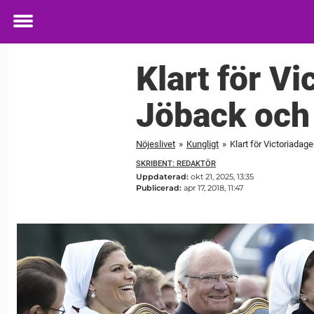
Toggle
menu
Klart för V
Jöback och 
Nöjeslivet
»
Kungligt
»
Klart för Victoriadag
SKRIBENT: REDAKTÖR
Uppdaterad:
okt 21, 2025, 13:35
Publicerad:
apr 17, 2018, 11:47