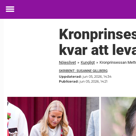
Toggle
menu
Kronprinses
kvar att lev
Nöjeslivet
»
Kungligt
»
Kronprinsessan Mette-
SKRIBENT: SUSANNE GILLBERG
Uppdaterad:
jun 05, 2026, 14:34
Publicerad:
jun 05, 2026, 14:21