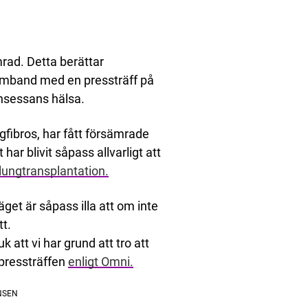
mrad. Detta berättar
samband med en pressträff på
nsessans hälsa.
gfibros, har fått försämrade
r blivit såpass allvarligt att
lungtransplantation.
get är såpass illa att om inte
tt.
 att vi har grund att tro att
 pressträffen
enligt Omni.