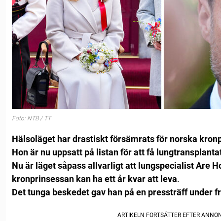
Foto: NTB / TT
Hälsoläget har drastiskt försämrats för norska kron
Hon är nu uppsatt på listan för att få lungtransplanta
Nu är läget såpass allvarligt att lungspecialist Are 
kronprinsessan kan ha ett år kvar att leva
.
Det tunga beskedet gav han på en pressträff under f