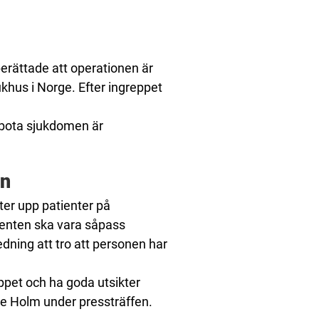
erättade att operationen är
ukhus i Norge. Efter ingreppet
 bota sjukdomen är
on
ter upp patienter på
tienten ska vara såpass
edning att tro att personen har
eppet och ha goda utsikter
Are Holm under pressträffen.