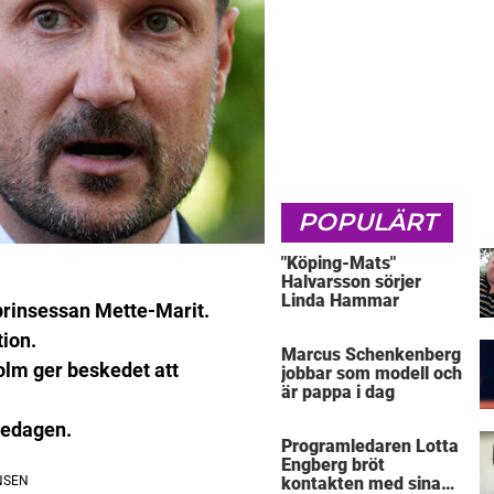
POPULÄRT
"Köping-Mats"
Halvarsson sörjer
Linda Hammar
prinsessan Mette-Marit.
tion.
Marcus Schenkenberg
Holm ger beskedet att
jobbar som modell och
är pappa i dag
redagen.
Programledaren Lotta
Engberg bröt
kontakten med sina