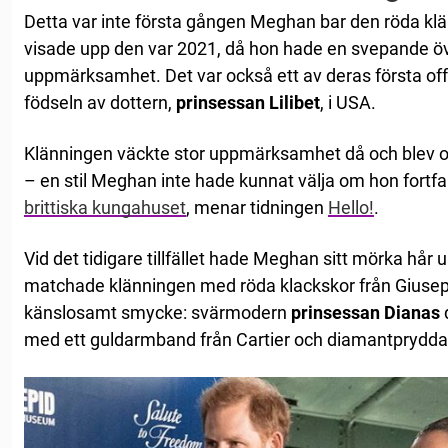
Detta var inte första gången Meghan bar den röda k
visade upp den var 2021, då hon hade en svepande öv
uppmärksamhet. Det var också ett av deras första off
födseln av dottern,
prinsessan Lilibet
, i USA.
Klänningen väckte stor uppmärksamhet då och blev o
– en stil Meghan inte hade kunnat välja om hon fortfar
brittiska kungahuset
, menar tidningen
Hello!
.
Vid det tidigare tillfället hade Meghan sitt mörka hår 
matchade klänningen med röda klackskor från Giusepp
känslosamt smycke: svärmodern
prinsessan Dianas
med ett guldarmband från Cartier och diamantprydda