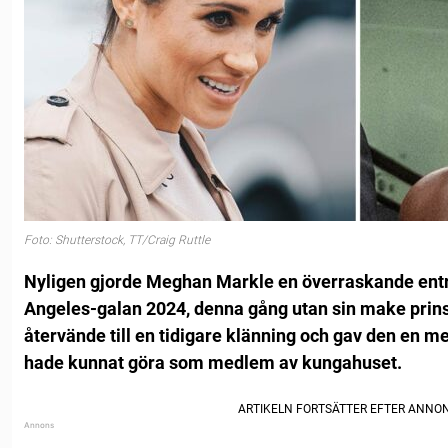
Foto: Shutterstock, TT/Craig Ruttle
Nyligen gjorde Meghan Markle en överraskande entré
Angeles-galan 2024, denna gång utan sin make prins 
återvände till en tidigare klänning och gav den en me
hade kunnat göra som medlem av kungahuset.