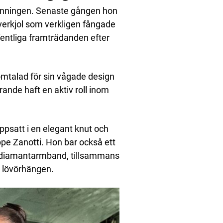
länningen. Senaste gången hon
erkjol som verkligen fångade
entliga framträdanden efter
mtalad för sin vågade design
ande haft en aktiv roll inom
uppsatt i en elegant knut och
e Zanotti. Hon bar också ett
diamantarmband, tillsammans
 lövörhängen.