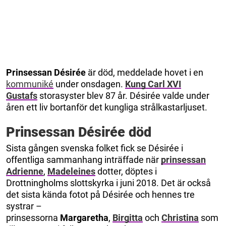
Prinsessan Désirée
är död, meddelade hovet i en
kommuniké
under onsdagen.
Kung Carl XVI
Gustafs
storasyster blev 87 år. Désirée valde under
åren ett liv bortanför det kungliga strålkastarljuset.
Prinsessan Désirée död
Sista gången svenska folket fick se Désirée i
offentliga sammanhang inträffade när
prinsessan
Adrienne
,
Madeleines
dotter, döptes i
Drottningholms slottskyrka i juni 2018. Det är också
det sista kända fotot på Désirée och hennes tre
systrar –
prinsessorna
Margaretha
,
Birgitta
och
Christina
som