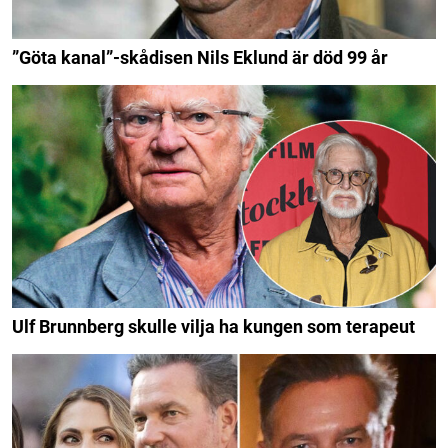
”Göta kanal”-skådisen Nils Eklund är död 99 år
Ulf Brunnberg skulle vilja ha kungen som terapeut