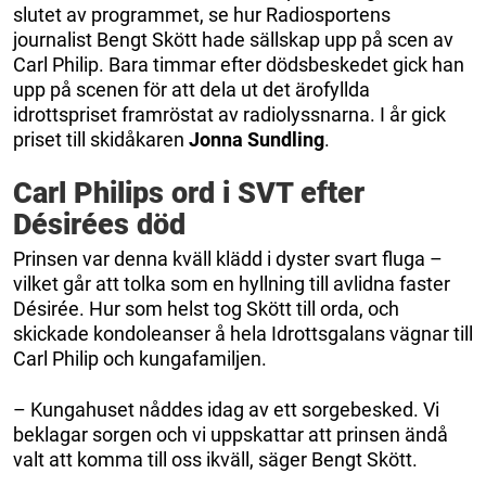
slutet av programmet, se hur Radiosportens
journalist Bengt Skött hade sällskap upp på scen av
Carl Philip. Bara timmar efter dödsbeskedet gick han
upp på scenen för att dela ut det ärofyllda
idrottspriset framröstat av radiolyssnarna. I år gick
priset till skidåkaren
Jonna Sundling
.
Carl Philips ord i SVT efter
Désirées död
Prinsen var denna kväll klädd i dyster svart fluga –
vilket går att tolka som en hyllning till avlidna faster
Désirée. Hur som helst tog Skött till orda, och
skickade kondoleanser å hela Idrottsgalans vägnar till
Carl Philip och kungafamiljen.
– Kungahuset nåddes idag av ett sorgebesked. Vi
beklagar sorgen och vi uppskattar att prinsen ändå
valt att komma till oss ikväll, säger Bengt Skött.