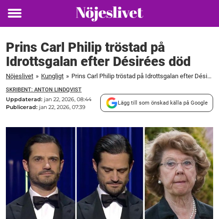
Toggle
menu
Prins Carl Philip tröstad på
Idrottsgalan efter Désirées död
Nöjeslivet
»
Kungligt
»
Prins Carl Philip tröstad på Idrottsgalan efter Désirées död
SKRIBENT: ANTON LINDQVIST
Uppdaterad:
jan 22, 2026, 08:44
Lägg till som önskad källa på Google
Publicerad:
jan 22, 2026, 07:39