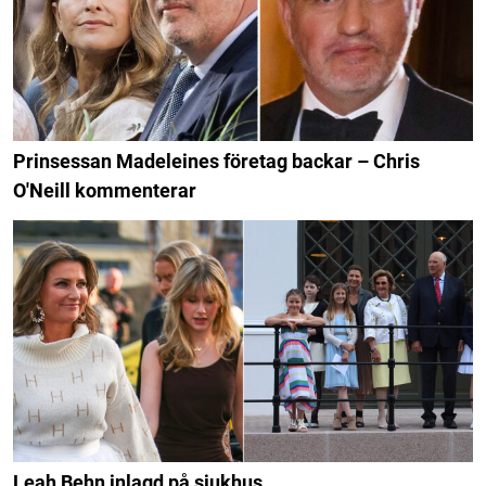
Prinsessan Madeleines företag backar – Chris
O'Neill kommenterar
Leah Behn inlagd på sjukhus