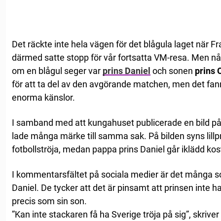
Det räckte inte hela vägen för det blågula laget när 
därmed satte stopp för vår fortsatta VM-resa. Men n
om en blågul seger var
prins Daniel
och sonen
prins 
för att ta del av den avgörande matchen, men det fan
enorma känslor.
I samband med att kungahuset publicerade en bild på 
lade många märke till samma sak. På bilden syns lillp
fotbollströja, medan pappa prins Daniel går iklädd ko
I kommentarsfältet på sociala medier är det många s
Daniel. De tycker att det är pinsamt att prinsen inte ha
precis som sin son.
”Kan inte stackaren få ha Sverige tröja på sig”, skrive