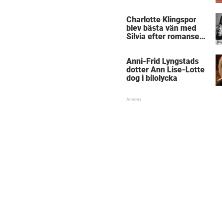
Charlotte Klingspor
blev bästa vän med
Silvia efter romansen
med kungen
Anni-Frid Lyngstads
dotter Ann Lise-Lotte
dog i bilolycka