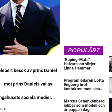
POPULÄRT
"Köping-Mats"
Halvarsson sörjer
Linda Hammar
elebert besök av prins Daniel
Programledaren Lotta
– mot prins Daniels val av
Engberg bröt
kontakten med sina
föräldrar
ungahusets sociala medier.
Marcus Schenkenberg
jobbar som modell och
är pappa i dag