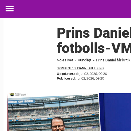
Toggle
menu
Prins Daniel
fotbolls-V
Nöjeslivet
»
Kungligt
»
Prins Daniel får krit
SKRIBENT: SUSANNE GILLBERG
Uppdaterad:
jul 02, 2026, 09:20
Publicerad:
jul 02, 2026, 09:20