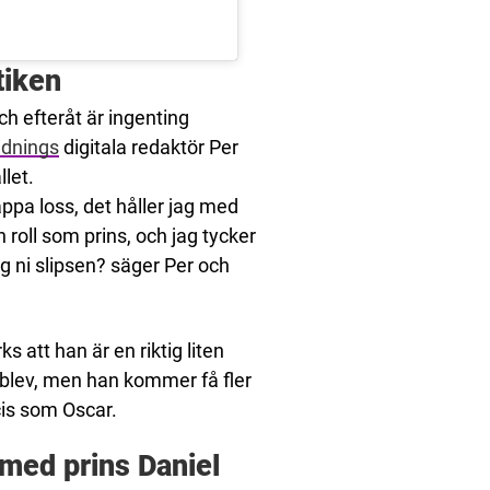
tiken
h efteråt är ingenting
dnings
digitala redaktör Per
llet.
läppa loss, det håller jag med
in roll som prins, och jag tycker
såg ni slipsen? säger Per och
ks att han är en riktig liten
t blev, men han kommer få fler
cis som Oscar.
 med prins Daniel