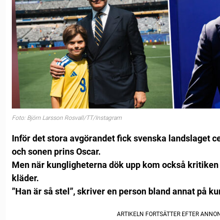
Foto: Björn Larsson Rosvall/TT/Instagram
Inför det stora avgörandet fick svenska landslaget c
och sonen prins Oscar.
Men när kungligheterna dök upp kom också kritiken 
kläder.
”Han är så stel”, skriver en person bland annat på k