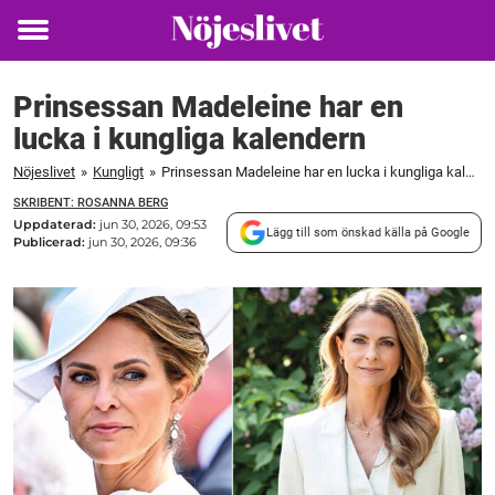
Toggle
menu
Prinsessan Madeleine har en
lucka i kungliga kalendern
Nöjeslivet
»
Kungligt
»
Prinsessan Madeleine har en lucka i kungliga kalendern
SKRIBENT: ROSANNA BERG
Uppdaterad:
jun 30, 2026, 09:53
Lägg till som önskad källa på Google
Publicerad:
jun 30, 2026, 09:36