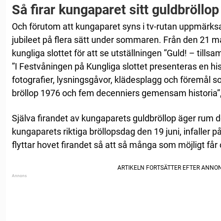
Så firar kungaparet sitt guldbröllop
Och förutom att kungaparet syns i tv-rutan uppmärks
jubileet på flera sätt under sommaren. Från den 21 maj
kungliga slottet för att se utställningen ”Guld! – tills
”I Festvåningen på Kungliga slottet presenteras en h
fotografier, lysningsgåvor, klädesplagg och föremål 
bröllop 1976 och fem decenniers gemensam historia”, 
Själva firandet av kungaparets guldbröllop äger rum de
kungaparets riktiga bröllopsdag den 19 juni, infaller 
flyttar hovet firandet så att så många som möjligt får