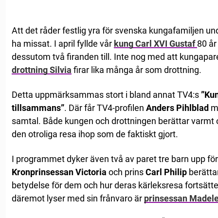
Att det råder festlig yra för svenska kungafamiljen u
ha missat. I april fyllde vår
kung Carl XVI Gustaf
80 år
dessutom två firanden till. Inte nog med att kungapare
drottning Silvia
firar lika många år som drottning.
Detta uppmärksammas stort i bland annat TV4:s
”Kun
tillsammans”
. Där får TV4-profilen
Anders Pihlblad
m
samtal. Både kungen och drottningen berättar varmt
den otroliga resa ihop som de faktiskt gjort.
I programmet dyker även två av paret tre barn upp för a
Kronprinsessan Victoria
och prins
Carl Philip
berätta
betydelse för dem och hur deras kärleksresa fortsätte
däremot lyser med sin frånvaro är
prinsessan Madele