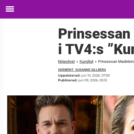
Toggle
menu
Prinsessan
i TV4:s ”Ku
Nöjeslivet
»
Kungligt
»
Prinsessan Madeleine
SKRIBENT: SUSANNE GILLBERG
Uppdaterad:
jun 10, 2026, 07:59
Publicerad:
jun 09, 2026, 09:51