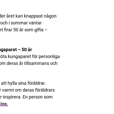
nder året kan knappast någon
 och i sommar väntar
t firar 50 år som gifta –
gaparet – 50 år
öta kungaparet för personliga
 om deras år tillsammans och
tt hylla sina föräldrar.
r varmt om deras föräldrars
r inspirera. En person som
ine.