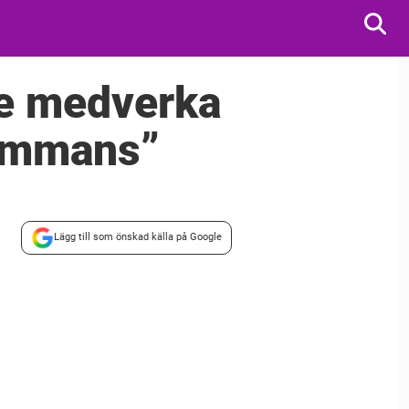
te medverka
sammans”
Lägg till som önskad källa på Google