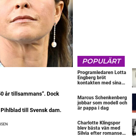
POPULÄRT
Programledaren Lotta
Engberg bröt
kontakten med sina
föräldrar
0 år tillsammans”. Dock
Marcus Schenkenberg
jobbar som modell och
är pappa i dag
 Pihlblad till Svensk dam.
Charlotte Klingspor
blev bästa vän med
Silvia efter romansen