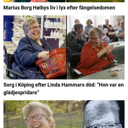
Marius Borg Høibys liv i lyx efter fängelsedomen
Sorg i Köping efter Linda Hammars död: ”Hon var en
glädjespridare”