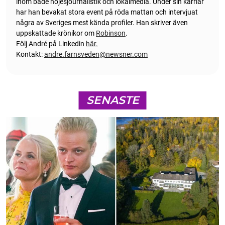
inom både nöjesjournalistik och lokalmedia. Under sin karriär
har han bevakat stora event på röda mattan och intervjuat
några av Sveriges mest kända profiler. Han skriver även
uppskattade krönikor om
Robinson
.
Följ André på Linkedin
här.
Kontakt:
andre.farnsveden@newsner.com
SENASTE