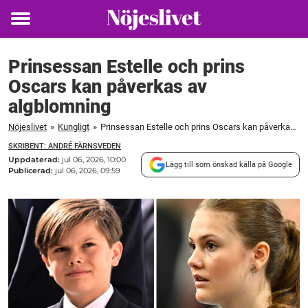
Toggle
menu
Prinsessan Estelle och prins
Oscars kan påverkas av
algblomning
Nöjeslivet
»
Kungligt
»
Prinsessan Estelle och prins Oscars kan påverkas av algblomning
SKRIBENT: ANDRÉ FÄRNSVEDEN
Uppdaterad:
jul 06, 2026, 10:00
Lägg till som önskad källa på Google
Publicerad:
jul 06, 2026, 09:59