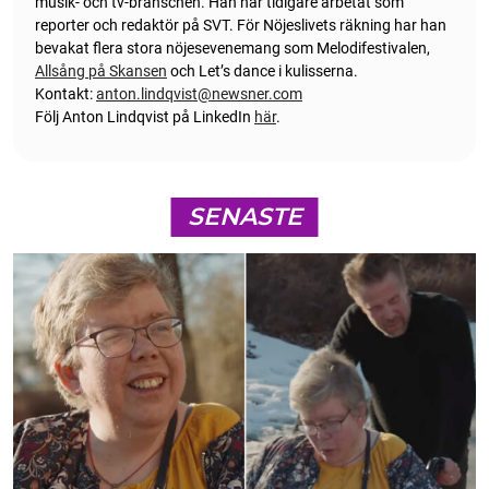
musik- och tv-branschen. Han har tidigare arbetat som
reporter och redaktör på SVT. För Nöjeslivets räkning har han
bevakat flera stora nöjesevenemang som Melodifestivalen,
Allsång på Skansen
och Let’s dance i kulisserna.
Kontakt:
anton.lindqvist@newsner.com
Följ Anton Lindqvist på LinkedIn
här
.
SENASTE