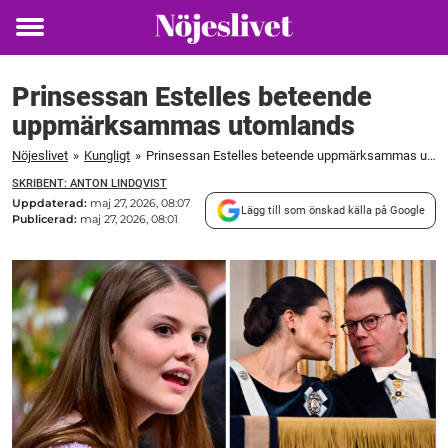
Toggle
menu
Prinsessan Estelles beteende
uppmärksammas utomlands
Nöjeslivet
»
Kungligt
»
Prinsessan Estelles beteende uppmärksammas utomlands
SKRIBENT: ANTON LINDQVIST
Uppdaterad:
maj 27, 2026, 08:07
Lägg till som önskad källa på Google
Publicerad:
maj 27, 2026, 08:01