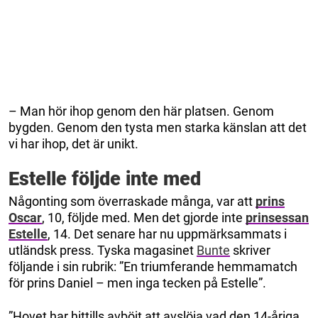
– Man hör ihop genom den här platsen. Genom
bygden. Genom den tysta men starka känslan att det
vi har ihop, det är unikt.
Estelle följde inte med
Någonting som överraskade många, var att
prins
Oscar
, 10, följde med. Men det gjorde inte
prinsessan
Estelle
, 14. Det senare har nu uppmärksammats i
utländsk press. Tyska magasinet
Bunte
skriver
följande i sin rubrik: ”En triumferande hemmamatch
för prins Daniel – men inga tecken på Estelle”.
”Hovet har hittills avböjt att avslöja vad den 14-åriga