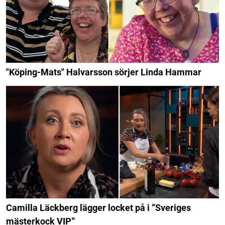
"Köping-Mats" Halvarsson sörjer Linda Hammar
Camilla Läckberg lägger locket på i ”Sveriges
mästerkock VIP”