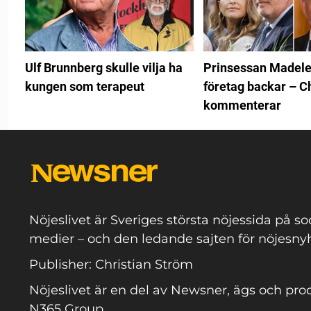
Ulf Brunnberg skulle vilja ha
Prinsessan Madele
kungen som terapeut
företag backar – Ch
kommenterar
Nöjeslivet är Sveriges största nöjessida på so
medier – och den ledande sajten för nöjesnyh
Publisher: Christian Ström
Nöjeslivet är en del av Newsner, ägs och pro
N365 Group.