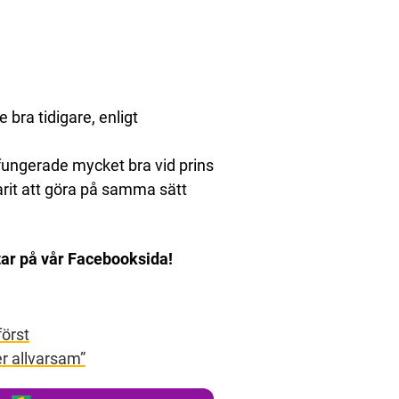
bra tidigare, enligt
fungerade mycket bra vid prins
arit att göra på samma sätt
ar på vår Facebooksida!
först
er allvarsam”