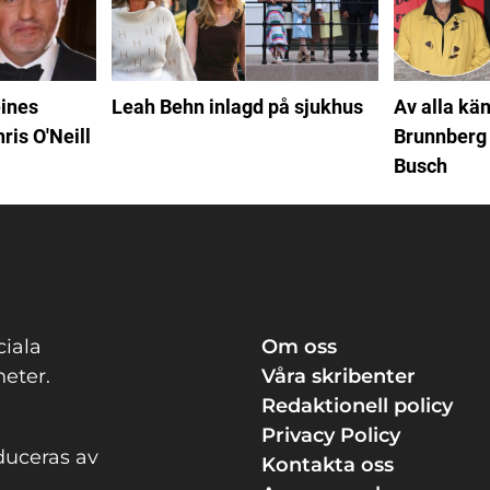
ines
Leah Behn inlagd på sjukhus
Av alla kän
ris O'Neill
Brunnberg 
Busch
ciala
Om oss
eter.
Våra skribenter
Redaktionell policy
Privacy Policy
duceras av
Kontakta oss