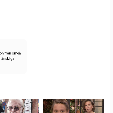
tion från Umeå
 mänskliga