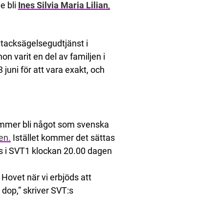
e bli
Ines Silvia Maria Lilian
,
 tacksägelsegudtjänst i
on varit en del av familjen i
juni för att vara exakt, och
kommer bli något som svenska
en.
Istället kommer det sättas
 i SVT1 klockan 20.00 dagen
 Hovet när vi erbjöds att
dop,” skriver SVT:s