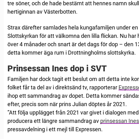
tre söner, och de hade bestämt att hennes namn skull
hertiginnan av Västerbotten.
Strax därefter samlades hela kungafamiljen under en
Slottskyrkan för att välkomna den lilla flickan. Nu har h
över 4 månader och snart är det dags för dop – den 13 
detta kommer äga rum i Drottningholms slottskyrka.
Prinsessan Ines dop i SVT
Familjen har dock tagit ett beslut om att detta inte 
folket får ta del av i direktsänd tv, rapporterar
Express
ihop ett sammandrag av dopet. Detta kommer sändas
efter, precis som när prins Julian döptes år 2021.
”Att följa upplägget från 2021 var givet i dialogen med
producera ett längre sammandrag av
prinsessan Ines
pressavdelning i ett mejl till Expressen.