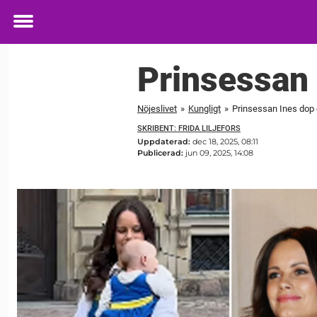
Toggle
menu
Prinsessan 
Nöjeslivet
»
Kungligt
»
Prinsessan Ines dop 
SKRIBENT: FRIDA LILJEFORS
Uppdaterad:
dec 18, 2025, 08:11
Publicerad:
jun 09, 2025, 14:08