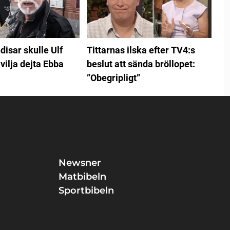
disar skulle Ulf
Tittarnas ilska efter TV4:s
vilja dejta Ebba
beslut att sända bröllopet:
”Obegripligt”
Newsner
Matbibeln
Sportbibeln