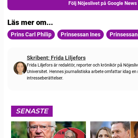
Följ Nöjeslivet på Google News
Läs mer om...
Prins Carl Philip
Prinsessan Ines
Prinsessan
Skribent: Frida Liljefors
Frida Liljefors är redaktör, reporter och krönikör på Nöjes
Universitet. Hennes journalistiska arbete omfattar idag en
intresseberättelser.
SENASTE