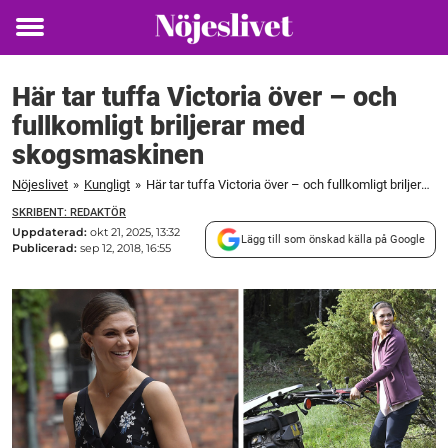
Toggle
menu
Här tar tuffa Victoria över – och
fullkomligt briljerar med
skogsmaskinen
Nöjeslivet
»
Kungligt
»
Här tar tuffa Victoria över – och fullkomligt briljerar med skogsmaskinen
SKRIBENT: REDAKTÖR
Uppdaterad:
okt 21, 2025, 13:32
Lägg till som önskad källa på Google
Publicerad:
sep 12, 2018, 16:55