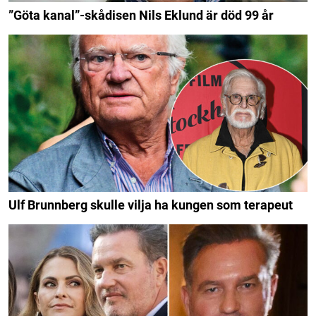
”Göta kanal”-skådisen Nils Eklund är död 99 år
Ulf Brunnberg skulle vilja ha kungen som terapeut