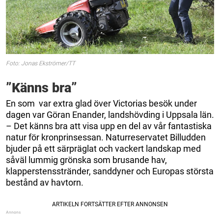
Foto: Jonas Ekströmer/TT
”Känns bra”
En som var extra glad över Victorias besök under
dagen var Göran Enander, landshövding i Uppsala län.
– Det känns bra att visa upp en del av vår fantastiska
natur för kronprinsessan. Naturreservatet Billudden
bjuder på ett särpräglat och vackert landskap med
såväl lummig grönska som brusande hav,
klapperstensstränder, sanddyner och Europas största
bestånd av havtorn.