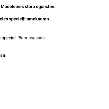
a Madeleines stora ögonsten.
deles speciellt smeknamn –
 speciell för
prinsessan