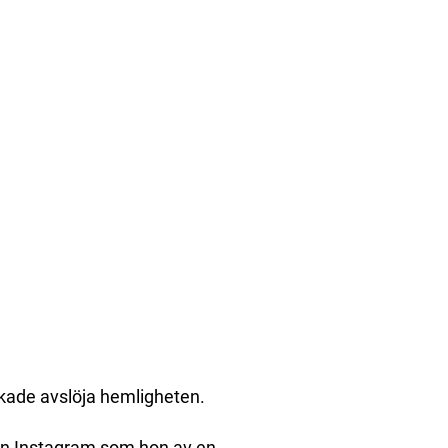
kade avslöja hemligheten.
 sin Instagram som hon av en