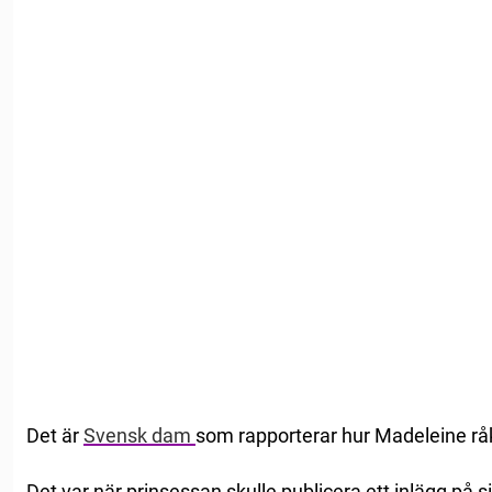
Det är
Svensk dam
som rapporterar hur Madeleine rå
Det var när prinsessan skulle publicera ett inlägg på