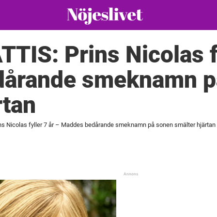
IS: Prins Nicolas fy
dårande smeknamn p
rtan
s Nicolas fyller 7 år – Maddes bedårande smeknamn på sonen smälter hjärtan