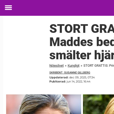
Toggle
menu
STORT GRATT
Maddes be
smälter hjä
Nöjeslivet
»
Kungligt
»
STORT GRATTIS: Prin
SKRIBENT: SUSANNE GILLBERG
Uppdaterad:
dec 09, 2025, 07:34
Publicerad:
jun 14, 2022, 16:44