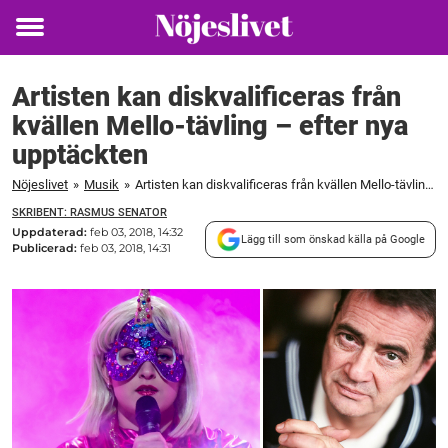
Toggle
menu
Artisten kan diskvalificeras från
kvällen Mello-tävling – efter nya
upptäckten
Nöjeslivet
»
Musik
»
Artisten kan diskvalificeras från kvällen Mello-tävling – efter nya upptäckten
SKRIBENT: RASMUS SENATOR
Uppdaterad:
feb 03, 2018, 14:32
Lägg till som önskad källa på Google
Publicerad:
feb 03, 2018, 14:31