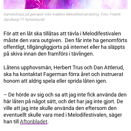
Kamferdrops på genrepet inför kvällens Melodifestival-tävling. Foto: Fredrik
Sandberg/TT Nyhetsbyrån
För att en låt ska tillåtas att tävla i Melodifestivalen
måste den vara outgiven. Den får inte ha genomförts
offentligt, tillgängliggjorts på internet eller ha släppts
på skiva innan den framförs i tävlingen.
Låtens upphovsmän, Herbert Trus och Dan Attlerud,
ska ha kontaktat Fagerman förra året och instruerat
honom att aldrig spela eller sprida låten igen.
– De hörde av sig och sa att jag inte fick använda den
här låten på något sätt, och det har jag inte gjort. De
ville att jag inte skulle använda den eftersom den
eventuellt skulle vara med i Melodifestivalen, säger
han till
Aftonbladet
.