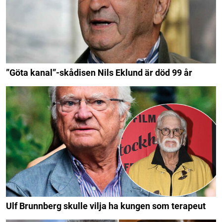
”Göta kanal”-skådisen Nils Eklund är död 99 år
Ulf Brunnberg skulle vilja ha kungen som terapeut