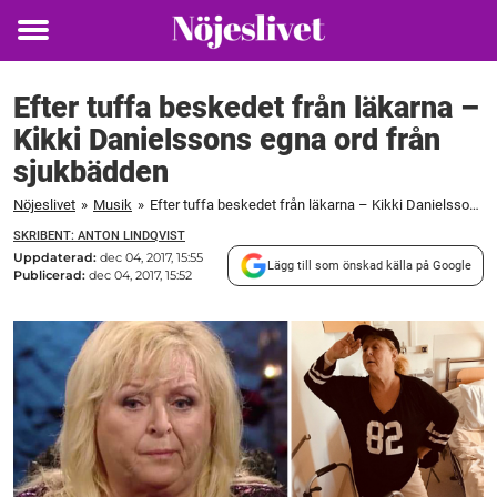
Toggle
menu
Efter tuffa beskedet från läkarna –
Kikki Danielssons egna ord från
sjukbädden
Nöjeslivet
»
Musik
»
Efter tuffa beskedet från läkarna – Kikki Danielssons egna ord från sjukbädden
SKRIBENT: ANTON LINDQVIST
Uppdaterad:
dec 04, 2017, 15:55
Lägg till som önskad källa på Google
Publicerad:
dec 04, 2017, 15:52