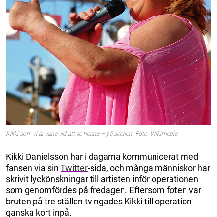
Kikki som vi är vana vid att se henne – på scenen. Foto: Wikimedia
Kikki Danielsson har i dagarna kommunicerat med
fansen via sin
Twitter
-sida, och många människor har
skrivit lyckönskningar till artisten inför operationen
som genomfördes på fredagen. Eftersom foten var
bruten på tre ställen tvingades Kikki till operation
ganska kort inpå.