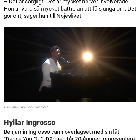
– Det är sorgligt. Det är mycket nerver involverade.
Hon är värd så mycket bättre än att få sjunga om. Det
gör ont, säger han till Nöjeslivet.
Bildkälla: Skärmdump/SVT
Hyllar Ingrosso
Benjamin Ingrosso vann överlägset med sin låt
”Dance You Off”. Därmed får 20-åringen representera