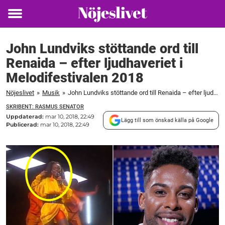
Toggle
menu
John Lundviks stöttande ord till
Renaida – efter ljudhaveriet i
Melodifestivalen 2018
Nöjeslivet
»
Musik
»
John Lundviks stöttande ord till Renaida – efter ljudhaveriet i Melodifestivalen 2018
SKRIBENT: RASMUS SENATOR
Uppdaterad:
mar 10, 2018, 22:49
Lägg till som önskad källa på Google
Publicerad:
mar 10, 2018, 22:49