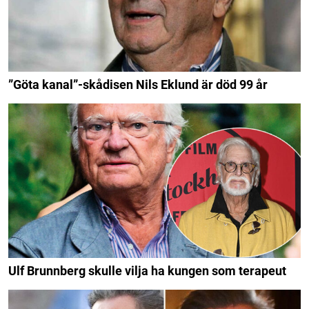
”Göta kanal”-skådisen Nils Eklund är död 99 år
Ulf Brunnberg skulle vilja ha kungen som terapeut