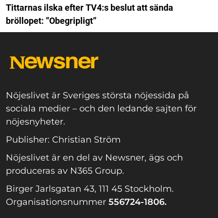
Tittarnas ilska efter TV4:s beslut att sända
bröllopet: ”Obegripligt”
Nöjeslivet är Sveriges största nöjessida på
sociala medier – och den ledande sajten för
nöjesnyheter.
Publisher: Christian Ström
Nöjeslivet är en del av Newsner, ägs och
produceras av N365 Group.
Birger Jarlsgatan 43, 111 45 Stockholm.
Organisationsnummer
556724-1806.