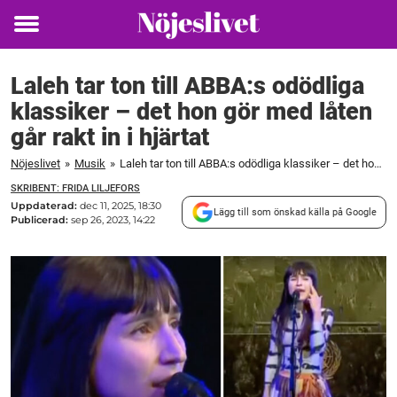
Toggle
menu
Laleh tar ton till ABBA:s odödliga
klassiker – det hon gör med låten
går rakt in i hjärtat
Nöjeslivet
»
Musik
»
Laleh tar ton till ABBA:s odödliga klassiker – det hon gör med låten går rakt in i hjärtat
SKRIBENT: FRIDA LILJEFORS
Uppdaterad:
dec 11, 2025, 18:30
Lägg till som önskad källa på Google
Publicerad:
sep 26, 2023, 14:22