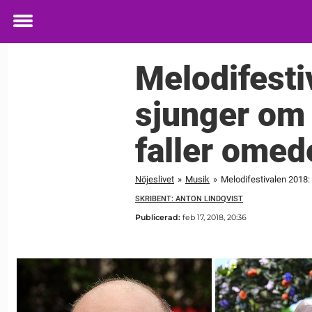
Toggle
menu
Melodifesti
sjunger om 
faller omed
Nöjeslivet
»
Musik
»
Melodifestivalen 2018:
SKRIBENT: ANTON LINDQVIST
Publicerad:
feb 17, 2018, 20:36