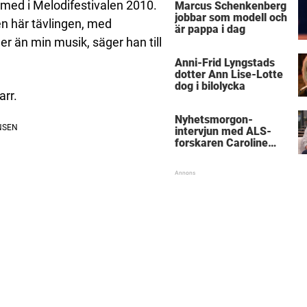
med i Melodifestivalen 2010.
Marcus Schenkenberg
jobbar som modell och
en här tävlingen, med
är pappa i dag
er än min musik, säger han till
Anni-Frid Lyngstads
dotter Ann Lise-Lotte
dog i bilolycka
arr.
Nyhetsmorgon-
intervjun med ALS-
forskaren Caroline
Ingre hyllas