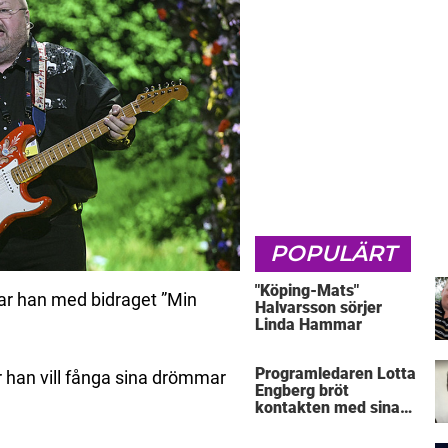
POPULÄRT
"Köping-Mats"
vlar han med bidraget ”Min
Halvarsson sörjer
Linda Hammar
Programledaren Lotta
ur han vill fånga sina drömmar
Engberg bröt
kontakten med sina
föräldrar