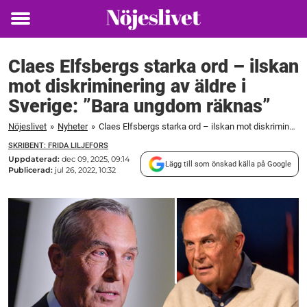
Toggle
menu
Claes Elfsbergs starka ord – ilskan
mot diskriminering av äldre i
Sverige: ”Bara ungdom räknas”
Nöjeslivet
»
Nyheter
»
Claes Elfsbergs starka ord – ilskan mot diskriminering av äldre i Sverige: "Bara ungdom räknas"
SKRIBENT: FRIDA LILJEFORS
Uppdaterad:
dec 09, 2025, 09:14
Lägg till som önskad källa på Google
Publicerad:
jul 26, 2022, 10:32