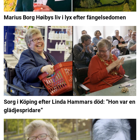
Marius Borg Høibys liv i lyx efter fängelsedomen
Sorg i Köping efter Linda Hammars död: ”Hon var en
glädjespridare”