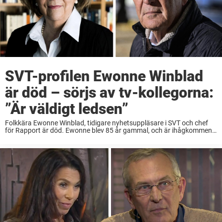
SVT-profilen Ewonne Winblad
är död – sörjs av tv-kollegorna:
”Är väldigt ledsen”
Folkkära Ewonne Winblad, tidigare nyhetsuppläsare i SVT och chef
för Rapport är död. Ewonne blev 85 år gammal, och är ihågkommen
som en “oerhört skicklig” nyhetsuppläsare. – Jag är väldigt ledsen
för att hon har ...