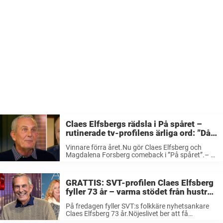
Claes Elfsbergs rädsla i På spåret –
rutinerade tv-profilens ärliga ord: ”Då
förstår folk…”
Vinnare förra året.Nu gör Claes Elfsberg och
Magdalena Forsberg comeback i ”På spåret”.– Vi
är lika nervösa som förra gången, säger
Forsberg. De gjorde entré i SVT:s klassiska
frågesport ”På spåret” förra året – och ...
GRATTIS: SVT-profilen Claes Elfsberg
fyller 73 år – varma stödet från hustrun
efter stora sorgen
På fredagen fyller SVT:s folkkäre nyhetsankare
Claes Elfsberg 73 år.Nöjeslivet ber att få
gratulera ett riktigt superproffs – som nu ska