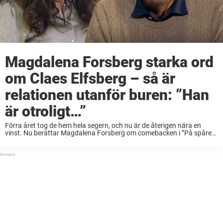
Magdalena Forsberg starka ord
om Claes Elfsberg – så är
relationen utanför buren: ”Han
är otroligt…”
Förra året tog de hem hela segern, och nu är de återigen nära en
vinst. Nu berättar Magdalena Forsberg om comebacken i ”På spåret”
och relationen med Claes Elfsberg bakom kulisserna. – Vi var överens
...