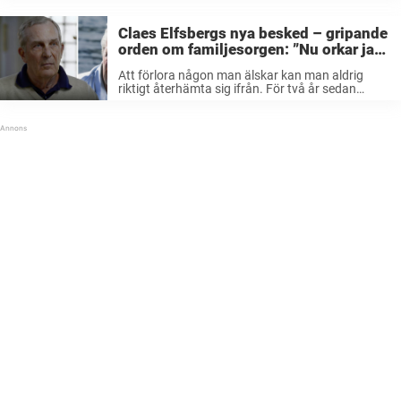
försöka försvara titeln i ”På spåret”. Claes
Elfsberg fyller 73 år på fredagen. Han ...
Claes Elfsbergs nya besked – gripande
orden om familjesorgen: ”Nu orkar jag
nog inte…”
Att förlora någon man älskar kan man aldrig
riktigt återhämta sig ifrån. För två år sedan
förlorade folkkära tv-profilen Claes Elfsberg sin
älskade dotter Hanna i cancer. Men efter att ha
fått många brev av ...