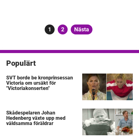
Sidnumrering
Sida
1
Sida
2
Nästa
för
inlägg
Populärt
SVT borde be kronprinsessan
Victoria om ursäkt för
"Victoriakonserten"
Skådespelaren Johan
Hedenberg växte upp med
våldsamma föräldrar