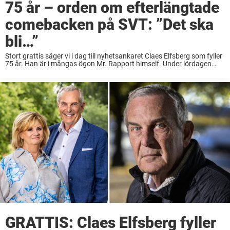
75 år – orden om efterlängtade
comebacken på SVT: ”Det ska
bli…”
Stort grattis säger vi i dag till nyhetsankaret Claes Elfsberg som fyller
75 år. Han är i mångas ögon Mr. Rapport himself. Under lördagen
gjorde födelsedagsbarnet dessutom en efterlängtad comeback på
SVT – åtta år ...
GRATTIS: Claes Elfsberg fyller