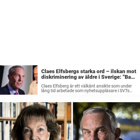
Claes Elfsbergs starka ord – ilskan mot
diskriminering av äldre i Sverige: ”Bara
ungdom räknas”
Claes Elfsberg är ett välkänt ansikte som under
lång tid arbetade som nyhetsuppläsare i SVTs
Aktuellt och Rapport. Efter hela fyra decennier i
tv-rutan gick han i pension. Men nu har han och
Marianne Rundström ...