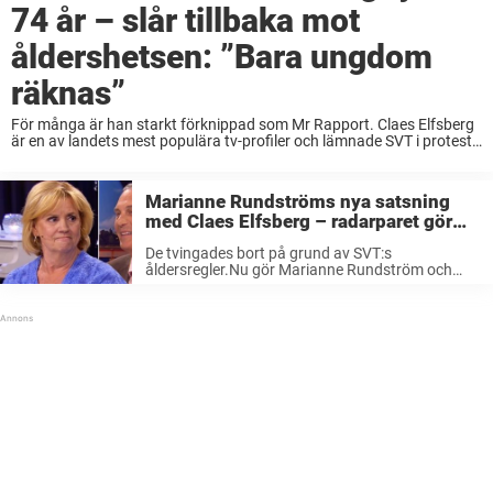
74 år – slår tillbaka mot
åldershetsen: ”Bara ungdom
räknas”
För många är han starkt förknippad som Mr Rapport. Claes Elfsberg
är en av landets mest populära tv-profiler och lämnade SVT i protest
när han tvingades bort från kanalen. Men år efter han drog sig ...
Marianne Rundströms nya satsning
med Claes Elfsberg – radarparet gör
sensationell comeback i SVT
De tvingades bort på grund av SVT:s
åldersregler.Nu gör Marianne Rundström och
Claes Elfsberg sensationell comeback i
kanalen.För första gången syns de åter
tillsammans i Sveriges största tv-kanal.– Det är
ju vansinnigt roligt, säger Rundström ...