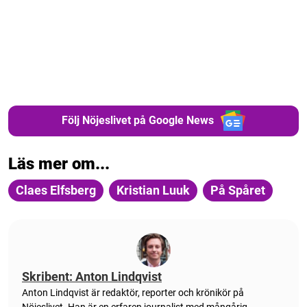
Följ Nöjeslivet på Google News
Läs mer om...
Claes Elfsberg
Kristian Luuk
På Spåret
Skribent: Anton Lindqvist
Anton
Lindqvist
är redaktör, reporter och krönikör på
Nöjeslivet. Han är en erfaren journalist med mångårig