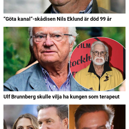
”Göta kanal”-skådisen Nils Eklund är död 99 år
Ulf Brunnberg skulle vilja ha kungen som terapeut