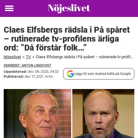
Toggle
menu
Claes Elfsbergs rädsla i På spåret
– rutinerade tv-profilens ärliga
ord: ”Då förstår folk…”
Nöjeslivet
»
TV
»
Claes Elfsbergs rädsla i På spåret – rutinerade tv-profilens ärliga ord: ”Då förstår folk...”
SKRIBENT: ANTON LINDQVIST
Uppdaterad:
dec 08, 2025, 09:33
Lägg till som önskad källa på Google
Publicerad:
dec 17, 2021, 14:54