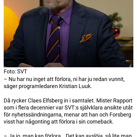
Foto: SVT
– Nu har nu inget att förlora, ni har ju redan vunnit,
säger programledaren Kristian Luuk.
Då rycker Claes Elfsberg in i samtalet. Mister Rapport
som i flera decennier var SVT:s självklara ansikte utåt
för nyhetssändningarna, menar att han och Forsberg
visst har någonting att förlora i sin comeback.
– Ja jo, man kan förlora… Det kan avslöja, så lite man