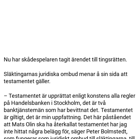
Nu har skådespelaren tagit ärendet till tingsrätten.
Släktingarnas juridiska ombud menar å sin sida att
testamentet gäller.
– Testamentet är upprättat enligt konstens alla regler
på Handelsbanken i Stockholm, det är två
banktjänstemän som har bevittnat det. Testamentet
är giltigt, det är min uppfattning. Det här påståendet
att Mats Olin ska ha återkallat testamentet har jag
inte hittat några belägg för, säger Peter Bolmstedt,
som fungerar som juridiskt ombud till släktingarna, till