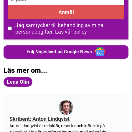
Anmäl
Jag samtycker till behandling av mina
personuppgifter.
Läs vår policy
Följ Nöjeslivet på Google News
Läs mer om...
Lena Olin
Skribent: Anton Lindqvist
Anton
Lindqvist
är redaktör, reporter och krönikör på
Nöjeslivet. Han är en erfaren journalist med mångårig