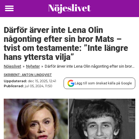
Toggle
menu
Därför ärver inte Lena Olin
någonting efter sin bror Mats –
tvist om testamente: ”Inte längre
hans yttersta vilja”
Nöjeslivet
»
Nyheter
»
Därför ärver inte Lena Olin någonting efter sin bror Mats – tvist om testamente: ”Inte längre hans yttersta vilja”
SKRIBENT: ANTON LINDQVIST
Uppdaterad:
dec 15, 2025, 12:41
Lägg till som önskad källa på Google
Publicerad:
jul 05, 2024, 11:50