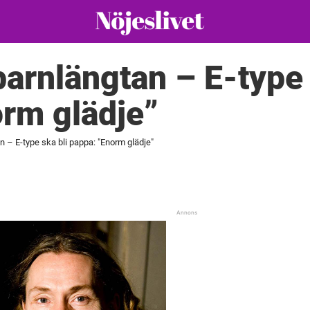
barnlängtan – E-type 
rm glädje”
an – E-type ska bli pappa: "Enorm glädje"