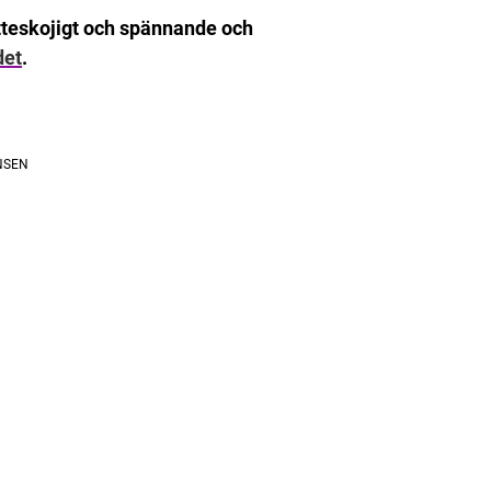
ätteskojigt och spännande och
det
.