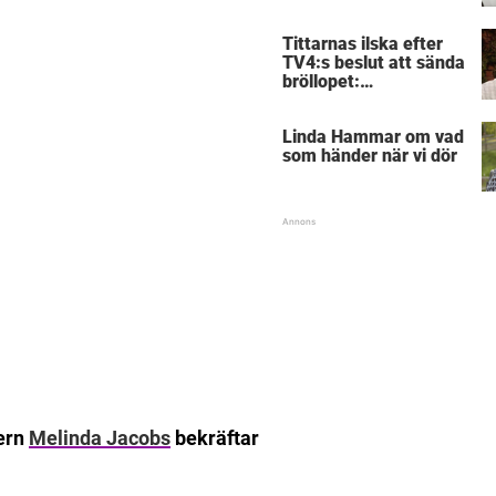
föräldrar
Tittarnas ilska efter
TV4:s beslut att sända
bröllopet:
”Obegripligt”
Linda Hammar om vad
som händer när vi dör
nern
Melinda Jacobs
bekräftar