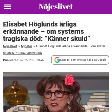
Toggle
menu
Elisabet Höglunds ärliga
erkännande – om systerns
tragiska död: ”Känner skuld”
Nöjeslivet
»
Nyheter
»
Elisabet Höglunds ärliga erkännande – om systerns tragiska död: "Känner skuld"
SKRIBENT: OSCAR ARONSSON
Publicerad:
okt 27, 2018, 20:46
Lägg till som önskad källa på Google