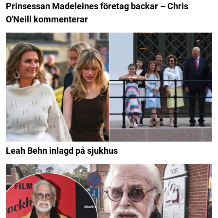
Prinsessan Madeleines företag backar – Chris
O'Neill kommenterar
Leah Behn inlagd på sjukhus