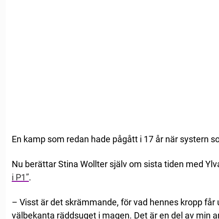
En kamp som redan hade pågått i 17 år när systern s
Nu berättar Stina Wollter själv om sista tiden med Ylv
i P1”
.
– Visst är det skrämmande, för vad hennes kropp får u
välbekanta räddsuget i magen. Det är en del av min a