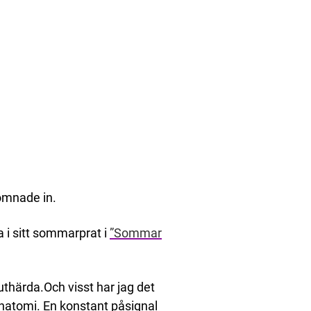
omnade in.
a i sitt sommarprat i
”Sommar
thärda.Och visst har jag det
natomi. En konstant påsignal