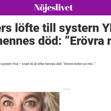
rs löfte till systern 
 hennes död: ”Erövra 
ll systern Ylva – snart 30 år efter hennes död: ”Erövra resten av min...”