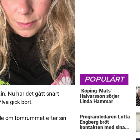
POPULÄRT
"Köping-Mats"
in. Nu har det gått snart
Halvarsson sörjer
Linda Hammar
lva gick bort.
Programledaren Lotta
nde om tomrummet efter sin
Engberg bröt
kontakten med sina
föräldrar