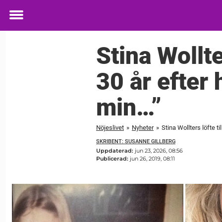
Toggle
menu
Stina Wollte
30 år efter
min…”
Nöjeslivet
»
Nyheter
»
Stina Wollters löfte ti
SKRIBENT: SUSANNE GILLBERG
Uppdaterad:
jun 23, 2026, 08:56
Publicerad:
jun 26, 2019, 08:11