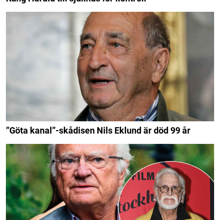
”Göta kanal”-skådisen Nils Eklund är död 99 år