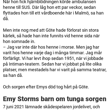
När hon fick hjärnblödningen körde ambulansen
henne till SUS. Där låg hon ett par veckor, sedan
flyttades hon till ett vårdboende här i Malmö, sa han
då.
Men inte nog med att Göte hade förlorat sin stora
kärlek, så hade han inte funnits vid henne sida när
hon somnade in.
– Jag var inte där hos henne i morse. Men jag har
varit hos henne varje dag i många timmar. Jag mår
förfärligt. Vi har levt ihop sedan 1951, när vi jobbade
på Intiman-teatern. Sedan har vi jobbat på lite olika
platser, men mestadels har vi varit på samma teatrar,
sa han då.
Och sorgen efter Emys död tog hårt på Göte.
Emy Storms barn om tunga sorgen
7 juni 2021 lämnade skådespelaren jordelivet, och