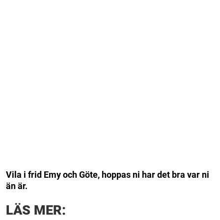
Vila i frid Emy och Göte, hoppas ni har det bra var ni
än är.
LÄS MER: