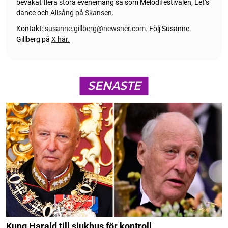
bevakat flera stora evenemang så som Melodifestivalen, Let’s
dance och
Allsång på Skansen
.
Kontakt:
susanne.gillberg@newsner.com
.
Följ Susanne
Gillberg på
X här.
SENASTE
Kung Harald till sjukhus för kontroll