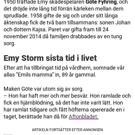
1950 träffade Emy skådespelaren
Göte Fyhring
, och
det dröjde inte lång tid förrän kärleken mellan dem
sprudlade. 1958 gifte de sig och under sitt långa
äktenskap fick de två barn tillsammans: sonen Johan
och dottern Kajsa. Paret var gifta fram till 24
november 2014 då familjen drabbades av en tung
sorg.
Emy Storm sista tid i livet
Efter att ha tillbringat tid på vårdhem, somnade vår
allas ”Emils mamma” in, 89 år gammal.
Maken Göte var utom sig av sorg.
– Hon har haft mer och mer besvär. Hon ramlade och
fick en hjärnblödning, så det har inte varit lätt. Hon
har ramlat tidigare och fått höfterna opererade en i
taget, berättade han då för
Aftonbladet.