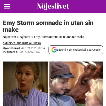
Toggle
menu
Emy Storm somnade in utan sin
make
Nöjeslivet
»
Nyheter
»
Emy Storm somnade in utan sin make
SKRIBENT: SUSANNE GILLBERG
Uppdaterad:
dec 09, 2025, 07:34
Lägg till som önskad källa på Google
Publicerad:
jun 14, 2022, 12:39