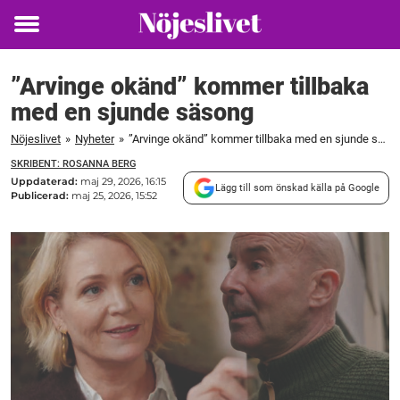
Toggle
menu
”Arvinge okänd” kommer tillbaka
med en sjunde säsong
Nöjeslivet
»
Nyheter
»
”Arvinge okänd” kommer tillbaka med en sjunde säsong
SKRIBENT: ROSANNA BERG
Uppdaterad:
maj 29, 2026, 16:15
Lägg till som önskad källa på Google
Publicerad:
maj 25, 2026, 15:52