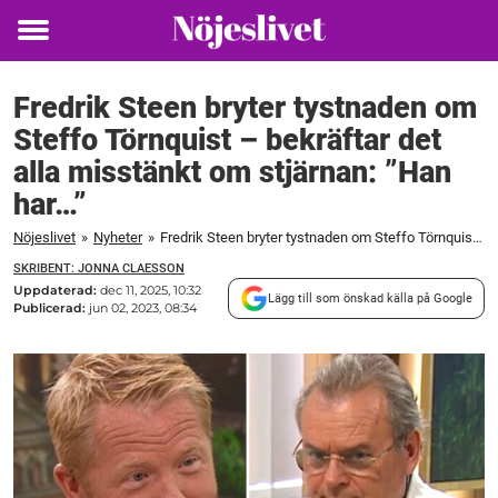
Toggle
menu
Fredrik Steen bryter tystnaden om
Steffo Törnquist – bekräftar det
alla misstänkt om stjärnan: ”Han
har…”
Nöjeslivet
»
Nyheter
»
Fredrik Steen bryter tystnaden om Steffo Törnquist – bekräftar det alla misstänkt om stjärnan: "Han har..."
SKRIBENT: JONNA CLAESSON
Uppdaterad:
dec 11, 2025, 10:32
Lägg till som önskad källa på Google
Publicerad:
jun 02, 2023, 08:34