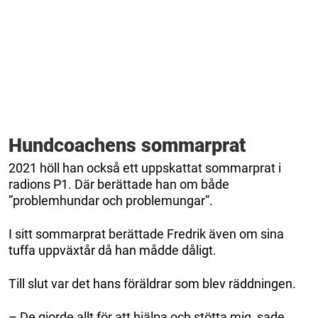
Hundcoachens sommarprat
2021 höll han också ett uppskattat sommarprat i
radions P1. Där berättade han om både
”problemhundar och problemungar”.
I sitt sommarprat berättade Fredrik även om sina
tuffa uppväxtår då han mådde dåligt.
Till slut var det hans föräldrar som blev räddningen.
– De gjorde allt för att hjälpa och stötta mig, sade