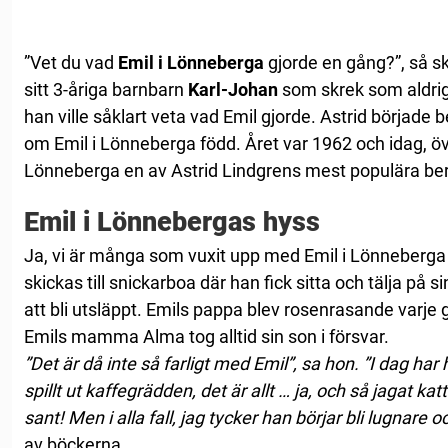
”Vet du vad
Emil i Lönneberga
gjorde en gång?”, så s
sitt 3-åriga barnbarn
Karl-Johan
som skrek som aldrig
han ville såklart veta vad Emil gjorde. Astrid började b
om Emil i Lönneberga född. Året var 1962 och idag, öve
Lönneberga en av Astrid Lindgrens mest populära ber
Emil i Lönnebergas hyss
Ja, vi är många som vuxit upp med Emil i Lönneberga s
skickas till snickarboa där han fick sitta och tälja på s
att bli utsläppt. Emils pappa blev rosenrasande varje
Emils mamma Alma tog alltid sin son i försvar.
”Det är då inte så farligt med Emil”, sa hon. ”I dag ha
spillt ut kaffegrädden, det är allt … ja, och så jagat ka
sant! Men i alla fall, jag tycker han börjar bli lugnare o
av böckerna.