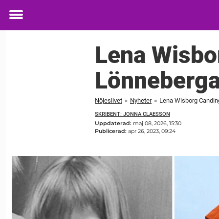
Toggle
menu
Lena Wisbor
Lönneberg
Nöjeslivet
»
Nyheter
»
Lena Wisborg Canding
SKRIBENT: JONNA CLAESSON
Uppdaterad:
maj 08, 2026, 15:30
Publicerad:
apr 26, 2023, 09:24