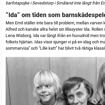
barfotapojke i Sevedstorp i Småland inte långt från E
”Ida” om tiden som barnskådespel
Men Emil ställer inte bara till problem, mellan varve
Alfred och kanske allra helst sin lillasyster Ida. Rolle
Lena Wisborg. Ida var långt ifrån en huvudroll men trot
folkets hjärtan. Idas visor sjunger vi på en idag och m
sommarvisa” och ”Lille katt” har blivit två riktiga klassi