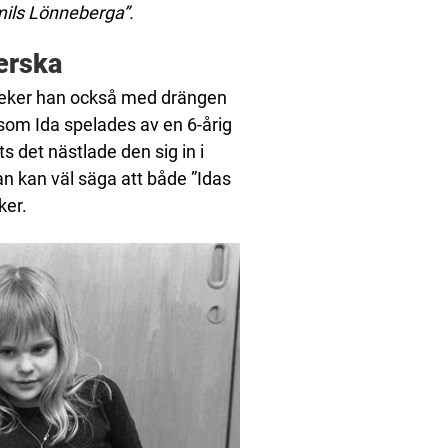
mils Lönneberga”.
erska
n leker han också med drängen
n som Ida spelades av en 6-årig
s det nästlade den sig in i
an kan väl säga att både ”Idas
ker.