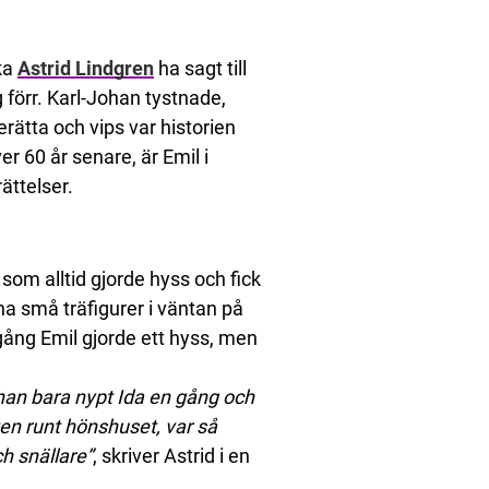
ka
Astrid Lindgren
ha sagt till
 förr. Karl-Johan tystnade,
erätta och vips var historien
r 60 år senare, är Emil i
ättelser.
om alltid gjorde hyss och fick
ina små träfigurer i väntan på
 gång Emil gjorde ett hyss, men
r han bara nypt Ida en gång och
tten runt hönshuset, var så
ch snällare”
, skriver Astrid i en