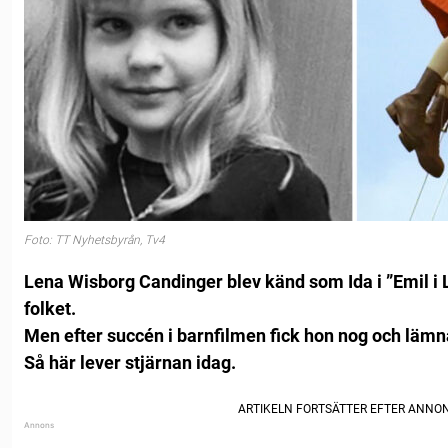
Foto: TT Nyhetsbyrån, Tv4
Lena Wisborg Candinger blev känd som Ida i ”Emil i
folket.
Men efter succén i barnfilmen fick hon nog och läm
Så här lever stjärnan idag.