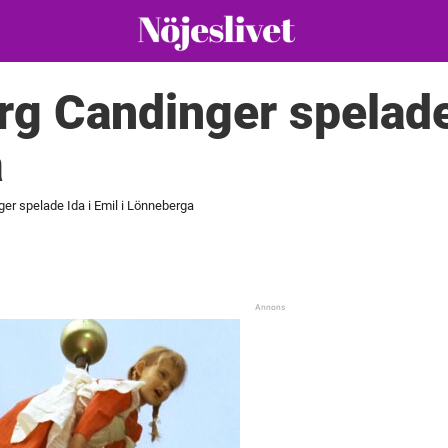
g Candinger spelade 
a
er spelade Ida i Emil i Lönneberga