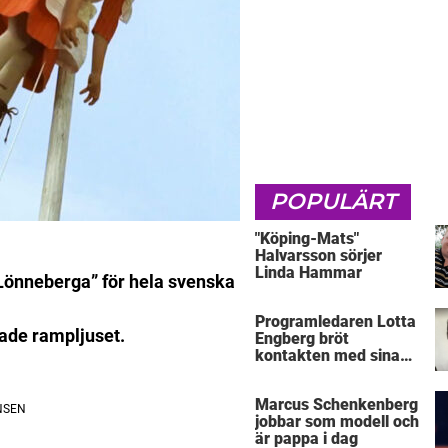
POPULÄRT
"Köping-Mats"
Halvarsson sörjer
Linda Hammar
 Lönneberga” för hela svenska
Programledaren Lotta
nade rampljuset.
Engberg bröt
kontakten med sina
föräldrar
Marcus Schenkenberg
jobbar som modell och
är pappa i dag