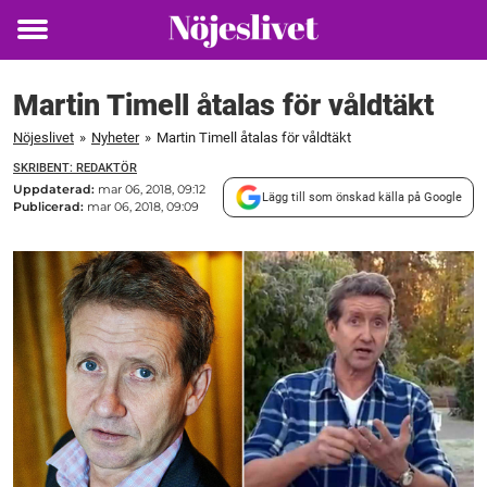
Toggle
menu
Martin Timell åtalas för våldtäkt
Nöjeslivet
»
Nyheter
»
Martin Timell åtalas för våldtäkt
SKRIBENT: REDAKTÖR
Uppdaterad:
mar 06, 2018, 09:12
Lägg till som önskad källa på Google
Publicerad:
mar 06, 2018, 09:09