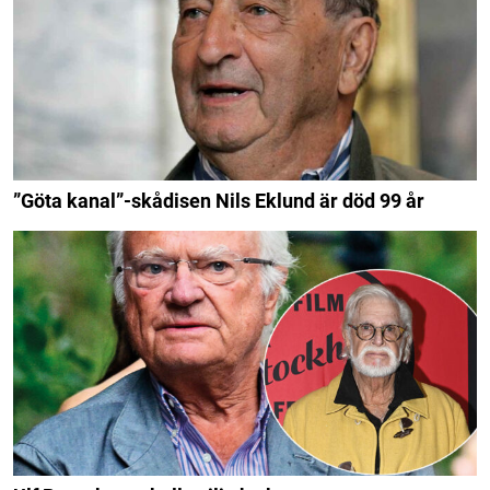
”Göta kanal”-skådisen Nils Eklund är död 99 år