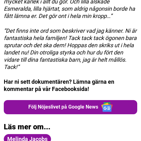
mycket kärlek i allt du gör. Och lilla älskade
Esmeralda, lilla hjärtat, som aldrig någonsin borde ha
fått lämna er. Det gör ont i hela min kropp…”
”Det finns inte ord som beskriver vad jag känner. Ni är
fantastiska hela familjen! Tack tack tack ögonen bara
sprutar och det ska dem! Hoppas den skriks ut i hela
landet nu! Din otroliga styrka och hur du fört den
vidare till dina fantastiska barn, jag är helt mållös.
Tack!”
Har ni sett dokumentären? Lämna gärna en
kommentar på vår Facebooksida!
Följ Nöjeslivet på Google News
Läs mer om...
Melinda Jacobs