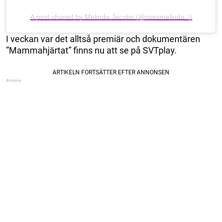
A post shared by Melinda Jacobs (@missmelinda_j)
I veckan var det alltså premiär och dokumentären
”Mammahjärtat” finns nu att se på SVTplay.