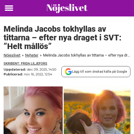
Toggle
menu
Melinda Jacobs tokhyllas av
tittarna – efter nya draget i SVT:
”Helt mållös”
Nöjeslivet
»
Nyheter
»
Melinda Jacobs tokhyllas av tittarna – efter nya draget i SVT: "Helt mållös"
SKRIBENT: FRIDA LILJEFORS
Uppdaterad:
dec 09, 2025, 14:50
Lägg till som önskad källa på Google
Publicerad:
nov 16, 2022, 12:54