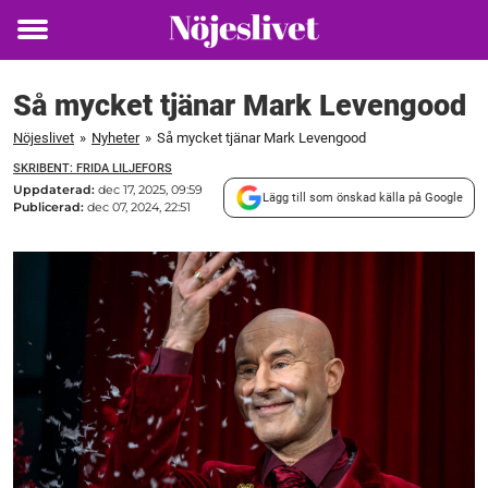
Toggle
menu
Så mycket tjänar Mark Levengood
Nöjeslivet
»
Nyheter
»
Så mycket tjänar Mark Levengood
SKRIBENT: FRIDA LILJEFORS
Uppdaterad:
dec 17, 2025, 09:59
Lägg till som önskad källa på Google
Publicerad:
dec 07, 2024, 22:51