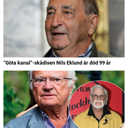
”Göta kanal”-skådisen Nils Eklund är död 99 år