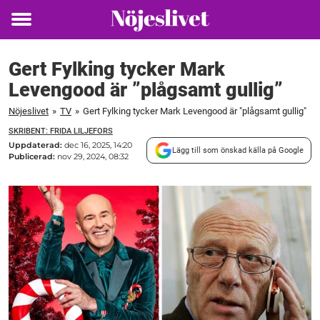
Toggle
menu
Gert Fylking tycker Mark
Levengood är ”plågsamt gullig”
Nöjeslivet
»
TV
»
Gert Fylking tycker Mark Levengood är "plågsamt gullig"
SKRIBENT: FRIDA LILJEFORS
Uppdaterad:
dec 16, 2025, 14:20
Lägg till som önskad källa på Google
Publicerad:
nov 29, 2024, 08:32