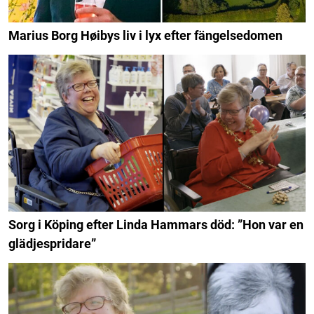
Marius Borg Høibys liv i lyx efter fängelsedomen
Sorg i Köping efter Linda Hammars död: ”Hon var en
glädjespridare”