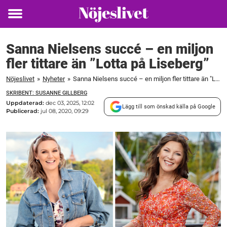
Toggle
menu
Sanna Nielsens succé – en miljon
fler tittare än ”Lotta på Liseberg”
Nöjeslivet
»
Nyheter
»
Sanna Nielsens succé – en miljon fler tittare än "Lotta på Liseberg"
SKRIBENT: SUSANNE GILLBERG
Uppdaterad:
dec 03, 2025, 12:02
Lägg till som önskad källa på Google
Publicerad:
jul 08, 2020, 09:29