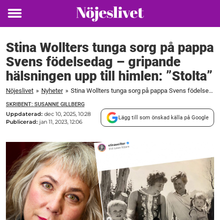
Toggle
menu
Stina Wollters tunga sorg på pappa
Svens födelsedag – gripande
hälsningen upp till himlen: ”Stolta”
Nöjeslivet
»
Nyheter
»
Stina Wollters tunga sorg på pappa Svens födelsedag – gripande hälsningen upp till himlen: "Stolta"
SKRIBENT: SUSANNE GILLBERG
Uppdaterad:
dec 10, 2025, 10:28
Lägg till som önskad källa på Google
Publicerad:
jan 11, 2023, 12:06