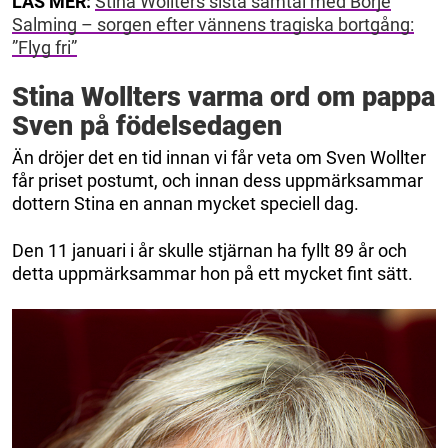
LÄS MER:
Stina Wollters sista samtal med Börje
Salming – sorgen efter vännens tragiska bortgång:
”Flyg fri”
Stina Wollters varma ord om pappa
Sven på födelsedagen
Än dröjer det en tid innan vi får veta om Sven Wollter
får priset postumt, och innan dess uppmärksammar
dottern Stina en annan mycket speciell dag.
Den 11 januari i år skulle stjärnan ha fyllt 89 år och
detta uppmärksammar hon på ett mycket fint sätt.