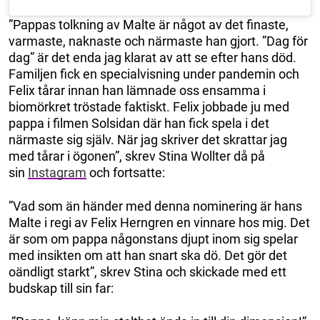
”Pappas tolkning av Malte är något av det finaste,
varmaste, naknaste och närmaste han gjort. ”Dag för
dag” är det enda jag klarat av att se efter hans död.
Familjen fick en specialvisning under pandemin och
Felix tårar innan han lämnade oss ensamma i
biomörkret tröstade faktiskt. Felix jobbade ju med
pappa i filmen Solsidan där han fick spela i det
närmaste sig själv. När jag skriver det skrattar jag
med tårar i ögonen”, skrev Stina Wollter då på
sin
Instagram
och fortsatte:
”Vad som än händer med denna nominering är hans
Malte i regi av Felix Herngren en vinnare hos mig. Det
är som om pappa någonstans djupt inom sig spelar
med insikten om att han snart ska dö. Det gör det
oändligt starkt”, skrev Stina och skickade med ett
budskap till sin far: