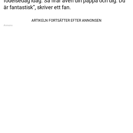
födelsedag idag. Så firar även din pappa och dig. Du
är fantastisk”, skriver ett fan.