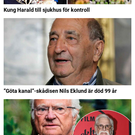
Kung Harald till sjukhus för kontroll
”Göta kanal”-skådisen Nils Eklund är död 99 år