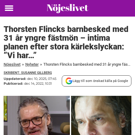
Toggle
menu
Thorsten Flincks barnbesked med
31 år yngre fästmön – intima
planen efter stora kärlekslyckan:
”Vi har…”
Nöjeslivet
»
Nyheter
»
Thorsten Flincks barnbesked med 31 år yngre fästmön – intima planen efter stora kärlekslyckan: "Vi har..."
SKRIBENT: SUSANNE GILLBERG
Uppdaterad:
dec 10, 2025, 07:45
Lägg till som önskad källa på Google
Publicerad:
dec 14, 2022, 10:31