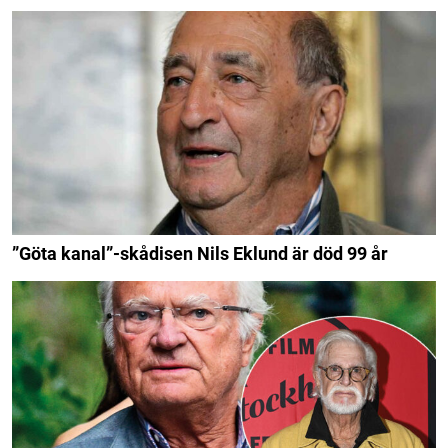
”Göta kanal”-skådisen Nils Eklund är död 99 år